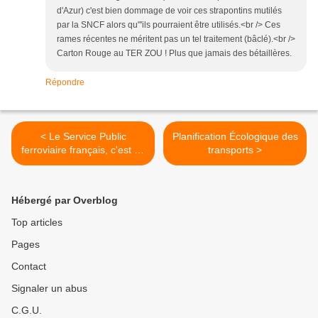
d'Azur) c'est bien dommage de voir ces strapontins mutilés
par la SNCF alors qu"'ils pourraient être utilisés.<br /> Ces
rames récentes ne méritent pas un tel traitement (bâclé).<br />
Carton Rouge au TER ZOU ! Plus que jamais des bétaillères.
Répondre
< Le Service Public
Planification Écologique des
ferroviaire français, c'est du
transports >
passé
Hébergé par Overblog
Top articles
Pages
Contact
Signaler un abus
C.G.U.