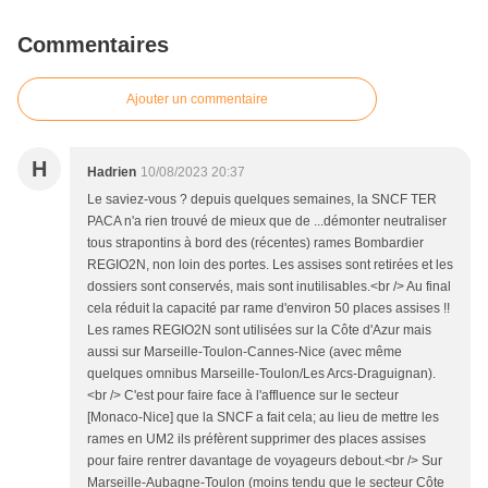
Commentaires
Ajouter un commentaire
H
Hadrien
10/08/2023 20:37
Le saviez-vous ? depuis quelques semaines, la SNCF TER
PACA n'a rien trouvé de mieux que de ...démonter neutraliser
tous strapontins à bord des (récentes) rames Bombardier
REGIO2N, non loin des portes. Les assises sont retirées et les
dossiers sont conservés, mais sont inutilisables.<br /> Au final
cela réduit la capacité par rame d'environ 50 places assises !!
Les rames REGIO2N sont utilisées sur la Côte d'Azur mais
aussi sur Marseille-Toulon-Cannes-Nice (avec même
quelques omnibus Marseille-Toulon/Les Arcs-Draguignan).
<br /> C'est pour faire face à l'affluence sur le secteur
[Monaco-Nice] que la SNCF a fait cela; au lieu de mettre les
rames en UM2 ils préfèrent supprimer des places assises
pour faire rentrer davantage de voyageurs debout.<br /> Sur
Marseille-Aubagne-Toulon (moins tendu que le secteur Côte