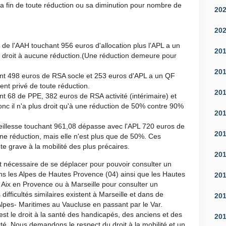
a fin de toute réduction ou sa diminution pour nombre de
20
20
 de l'AAH touchant 956 euros d'allocation plus l'APL a un
20
s droit à aucune réduction.(Une réduction demeure pour
20
ant 498 euros de RSA socle et 253 euros d'APL a un QF
ent privé de toute réduction.
20
nt 68 de PPE, 382 euros de RSA activité (intérimaire) et
c il n'a plus droit qu'à une réduction de 50% contre 90%
20
vieillesse touchant 961,08 dépasse avec l'APL 720 euros de
20
une réduction, mais elle n'est plus que de 50%. Ces
te grave à la mobilité des plus précaires.
20
nt nécessaire de se déplacer pour pouvoir consulter un
ans les Alpes de Hautes Provence (04) ainsi que les Hautes
20
 à Aix en Provence ou à Marseille pour consulter un
ifficultés similaires existent à Marseille et dans de
20
 Alpes- Maritimes au Vaucluse en passant par le Var.
c'est le droit à la santé des handicapés, des anciens et des
20
cté.
Nous demandons le respect du droit à la mobilité et un