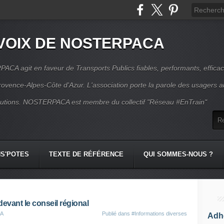
VOIX DE NOSTERPACA
CA agit en faveur de Transports Publics fiables, performants, effica
rovence-Alpes-Côte d'Azur. L'association porte la parole des usagers 
itutions. NOSTERPACA est membre du collectif "Réseau #EnTrain"
S'POTES
TEXTE DE RÉFÉRENCE
QUI SOMMES-NOUS ?
devant le conseil régional
CA
Publié dans
#Informations diverses
Adhé