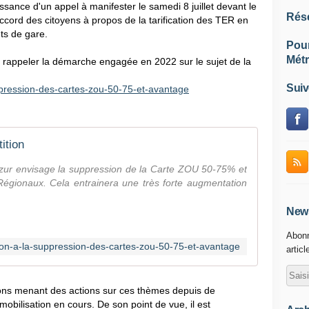
nce d'un appel à manifester le samedi 8 juillet devant le
Rés
accord des citoyens à propos de la tarification des TER en
ts de gare.
Pou
Métr
rappeler la démarche engagée en 2022 sur le sujet de la
Suiv
pression-des-cartes-
zou-50-75-et-avantage
ition
zur envisage la suppression de la Carte ZOU 50-75% et
égionaux. Cela entrainera une très forte augmentation
News
Abonn
on-a-la-suppression-des-cartes-zou-50-75-et-avantage
articl
ons menant des actions sur ces thèmes depuis de
obilisation en cours. De son point de vue, il est