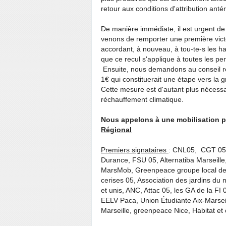
retour aux conditions d'attribution anté
De manière immédiate, il est urgent de 
venons de remporter une première victoi
accordant, à nouveau, à tou-te-s les ha
que ce recul s'applique à toutes les 
Ensuite, nous demandons au conseil ré
1€ qui constituerait une étape vers la 
Cette mesure est d'autant plus nécessai
réchauffement climatique.
Nous appelons à une mobilisation p
Régional
Premiers signataires
: CNL05, CGT 05,
Durance, FSU 05, Alternatiba Marseille
MarsMob, Greenpeace groupe local de M
cerises 05, Association des jardins du
et unis, ANC, Attac 05, les GA de la FI
EELV Paca, Union Étudiante Aix-Marsei
Marseille, greenpeace Nice, Habitat et