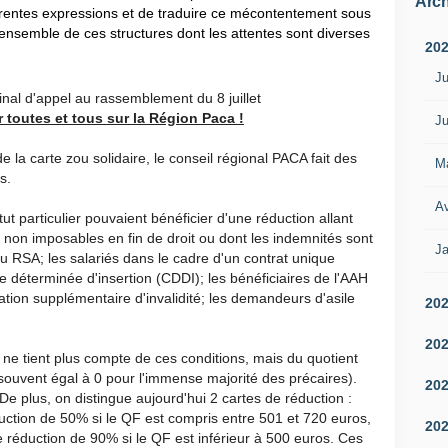
Arch
érentes expressions et de traduire ce mécontentement sous
nsemble de ces structures dont les attentes sont diverses
20
Ju
inal d'appel au rassemblement du 8 juillet
r toutes et tous sur la Région Paca !
Ju
de la carte zou solidaire, le conseil régional PACA fait des
M
s.
Av
 particulier pouvaient bénéficier d'une réduction allant
non imposables en fin de droit ou dont les indemnités sont
Ja
du RSA; les salariés dans le cadre d'un contrat unique
ée déterminée d'insertion (CDDI); les bénéficiaires de l'AAH
ocation supplémentaire d'invalidité; les demandeurs d'asile
20
20
 ne tient plus compte de ces conditions, mais du quotient
s souvent égal à 0 pour l'immense majorité des précaires).
20
e plus, on distingue aujourd'hui 2 cartes de réduction :
duction de 50% si le QF est compris entre 501 et 720 euros,
20
e réduction de 90% si le QF est inférieur à 500 euros. Ces