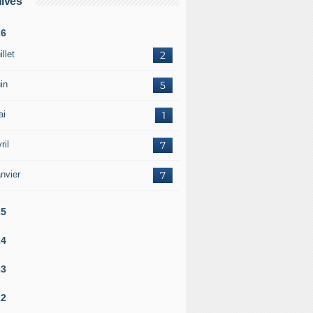
ives
26
illet
2
in
5
ai
1
ril
7
nvier
7
25
24
23
22