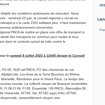
rieures.
20
rétablir les conditions antérieures de réduction. Nous
re : vendredi 23 juin, le conseil régional a reculé en
Lien
ndicapé-e-s la carte ZOU solidaire plus. Il faut maintenant
personnes antérieurement concernées.
Fra
gional PACA de mettre en place une offre de transport à
gratuité des transports en commun pour toutes et tous.
re dans le contexte actuel de lutte contre le
our le
samedi 8 juillet 2023 à 11h00 devant le Conseil
 FO 05, SUD rail PACA, FO des cheminots du val
, Adelphi'cité, Les Amis de la Terre Bouches du Rhône,
arseille, Révolution pour le Vivant Paca, Le temps des
 nouveau monde, Le collectif citoyen de Briançon ensembles
 05, FI 06,FI 04, FI 83, Ensemble ! 05-PACG, Alternatiba 06,
lle Université, ATTAC Var, ATTAC pays d'Aix, ATTAC
 citoyenneté, rassemblement citoyen viva.