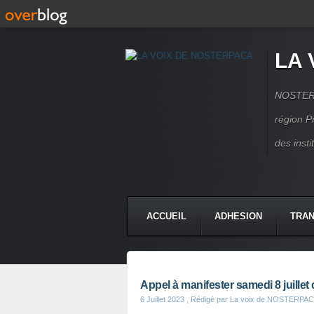
LA 
NOSTERPA
région P
des inst
ACCUEIL
ADHESION
TRAN
Appel à manifester samedi 8 juillet 
6 Juillet 2023
, Rédigé par La voix de NOSTERPA