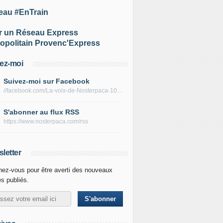
eau #EnTrain
r un Réseau Express
opolitain Provenc'Express
ez-moi
Suivez-moi sur Facebook
//facebook.com/La-voix-de-Nosterpaca-106434384284735
S'abonner au flux RSS
https://www.nosterpaca.com/rss
letter
ez-vous pour être averti des nouveaux
es publiés.