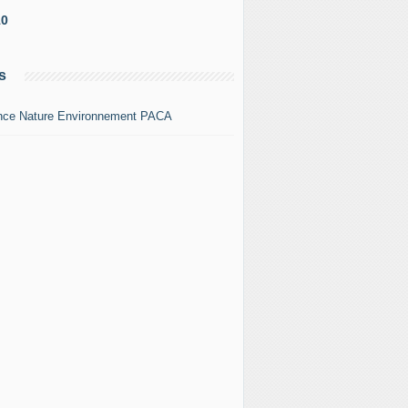
10
s
nce Nature Environnement PACA