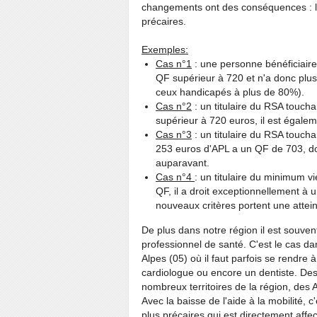
changements ont des c
onséquences : l
précaires.
Exemples:
Cas n°1
: une personne bénéficiaire
QF supérieur à 720 et n'a donc plu
ceux handicapés à plus de 80%).
Cas n°2
: un titulaire du RSA touch
supérieur à 720 euros, il est égalem
Cas n°3
: un titulaire du RSA toucha
253 euros d'APL a un QF de 703, don
auparavant.
Cas n°4
: un titulaire du minimum 
QF, il a droit exceptionnellement à 
nouveaux critères portent une attein
De plus dans notre région il est souve
professionnel de santé. C'est le cas d
Alpes (05) où il faut parfois se rendre
cardiologue ou encore un dentiste. Des d
nombreux territoires de la région, des
Avec la baisse de l'aide à la mobilité, 
plus précaires qui est directement affe