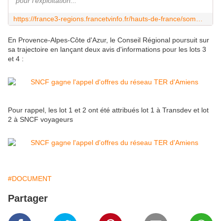
pour l'exploitation...
https://france3-regions.francetvinfo.fr/hauts-de-france/somme/amiens/ouverture-a-la-concurrence-des-trains-la-sncf-gagne-l-appel-d-offres-du-reseau-ter-d-amiens-2723894.html
En Provence-Alpes-Côte d'Azur, le Conseil Régional poursuit sur
sa trajectoire en lançant deux avis d'informations pour les lots 3
et 4 :
Pour rappel, les lot 1 et 2 ont été attribués lot 1 à Transdev et lot
2 à SNCF voyageurs
#DOCUMENT
Partager