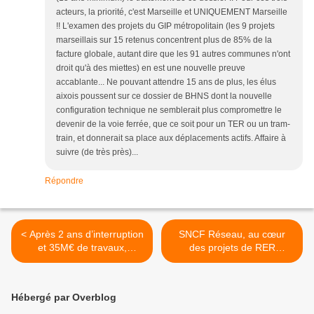
acteurs, la priorité, c'est Marseille et UNIQUEMENT Marseille
!! L'examen des projets du GIP métropolitain (les 9 projets
marseillais sur 15 retenus concentrent plus de 85% de la
facture globale, autant dire que les 91 autres communes n'ont
droit qu'à des miettes) en est une nouvelle preuve
accablante... Ne pouvant attendre 15 ans de plus, les élus
aixois poussent sur ce dossier de BHNS dont la nouvelle
configuration technique ne semblerait plus compromettre le
devenir de la voie ferrée, que ce soit pour un TER ou un tram-
train, et donnerait sa place aux déplacements actifs. Affaire à
suivre (de très près)...
Répondre
< Après 2 ans d’interruption
SNCF Réseau, au cœur
et 35M€ de travaux,
des projets de RER
réouverture de la ligne
métropolitains| >
Veynes-Grenoble
Hébergé par Overblog