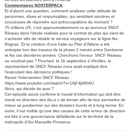
Commentaires NOSTERPACA
:
Et d'abord une question, comment analyser cette attitude de
personnes, élues et responsables, qui semblent sincères et
soucieuses de répondre aux préoccupations du moment ?
75 millions d'€, c'est approximativement ce qu'annonce SNCF
Réseau dans l'étude réalisée pour le contrat de plan qui vient de
s'achever afin de rétablir le service voyageurs sur la ligne Aix-
Rognac. Et la création d'une halte au Plan d'Aillane a été
anticipée lors des travaux de la phase 2 menés entre Gardanne
et Aix ces dernières années. Cherchons l'erreur. SNCF Réseau
ne voudrait pas ? Pourtant, le 16 septembre à Vitrolles, le
représentant de SNCF Réseau nous avait expliqué être
l'exécutant des décisions politiques !
Revoir l'intervention SNCF Réseau :
https://www.youtube.com/watch?v=1AjF4jk8N4U
Alors, qui décide de quoi ?
Cet épisode aixois confirme le travail d'information qui doit être
mené en direction des élu.e.s de terrain afin de leur permettre de
mieux se positionner sur des dossiers lourds et à long terme. En
outre, il est visible qu'une des causes de cette erreur de direction
est liée à une gouvernance défaillante sur le territoire de la
métropole d'Aix-Marseille-Provence.