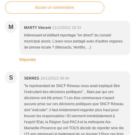
Ajouter un commentaire
M
MARTY Vincent
21/12/2022 16:33
Intéressant et édifiant reportage "en direct" du conseil
municipal aixois. L'avez-vous partagé avec d'autres organes
de presse locale ? (Marsactu, Ventillo, ...)
Répondre
S
SERRES
16/12/2022 09:40
"le représentant de SNCF Réseau nous avait expliqué être
l'exécutant des décisions politiques"... Mais par qui ces
décisions ont été prises ? Les élus communaux n'ayant
aucune prise sur ces décisions politiques que SNCF Réseau
doit "exécuter", il faut évidemment regarder plus haut pour
trouver les responsables ! Et viennent immédiatement à
l'esprit l'Etat, la Région Sud-PACA et la métropole Aix-
Marseille-Provence qui ont TOUS décidé de reporter sine die
(15 ans minimum) le traitement de ce dossier !! Pour ces trois