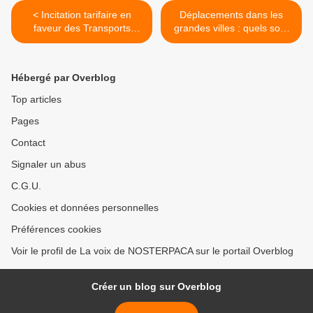
< Incitation tarifaire en
Déplacements dans les
faveur des Transports
grandes villes : quels sont
Collectifs
les facteurs déterminant
l'usage des différents
modes ? >
Hébergé par Overblog
Top articles
Pages
Contact
Signaler un abus
C.G.U.
Cookies et données personnelles
Préférences cookies
Voir le profil de La voix de NOSTERPACA sur le portail Overblog
Créer un blog sur Overblog