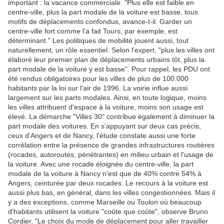
important : la vacance commerciale. "Plus elle est faible en
centre-ville, plus la part modale de la voiture est basse, tous
motifs de déplacements confondus, avance-t-il. Garder un
centre-ville fort comme l'a fait Tours, par exemple, est
déterminant." Les politiques de mobilité jouent aussi, tout
naturellement, un rôle essentiel. Selon l'expert, "plus les villes ont
élaboré leur premier plan de déplacements urbains tôt, plus la
part modale de la voiture y est basse". Pour rappel, les PDU ont
été rendus obligatoires pour les villes de plus de 100.000
habitants par la loi sur l'air de 1996. La voirie influe aussi
largement sur les parts modales. Ainsi, en toute logique, moins
les villes attribuent d'espace à la voiture, moins son usage est
élevé. La démarche "Villes 30" contribue également à diminuer la
part modale des voitures. En s'appuyant sur deux cas précis,
ceux d'Angers et de Nancy, l'étude constate aussi une forte
corrélation entre la présence de grandes infrastructures routières
(rocades, autoroutes, pénétrantes) en milieu urbain et l'usage de
la voiture. Avec une rocade éloignée du centre-ville, la part
modale de la voiture à Nancy n'est que de 40% contre 54% à
Angers, ceinturée par deux rocades. Le recours à la voiture est
aussi plus bas, en général, dans les villes congestionnées. Mais il
y a des exceptions, comme Marseille ou Toulon où beaucoup
d'habitants utilisent la voiture "coûte que coûte", observe Bruno
Cordier. "Le choix du mode de déplacement pour aller travailler