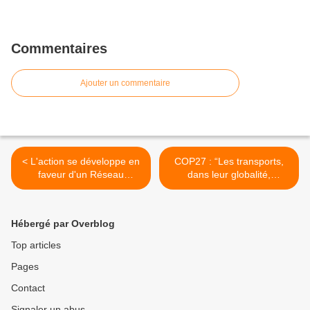
Commentaires
Ajouter un commentaire
< L'action se développe en
COP27 : “Les transports,
faveur d'un Réseau
dans leur globalité,
Express Métropolitain AMP
représentent 31 % des
émissions de CO2 en
France” >
Hébergé par Overblog
Top articles
Pages
Contact
Signaler un abus