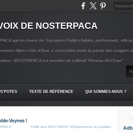
VOIX DE NOSTERPACA
CA agit en faveur de Transports Publics fiables, performants, effica
rovence-Alpes-Côte d'Azur. L'association porte la parole des usagers 
itutions. NOSTERPACA est membre du collectif "Réseau #EnTrain"
S'POTES
TEXTE DE RÉFÉRENCE
QUI SOMMES-NOUS ?
oble-Veynes !
TERPACA
Publié dans
#DOCUMENT
,
#Déplacements du quotidien
Adhé