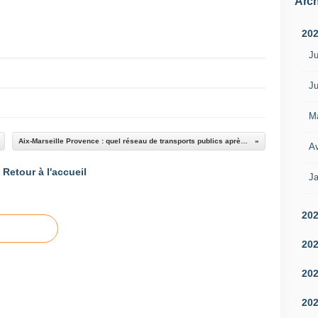
Arch
20
Ju
Ju
M
Aix-Marseille Provence : quel réseau de transports publics après 2030 ?
Av
Retour à l'accueil
Ja
20
20
20
20