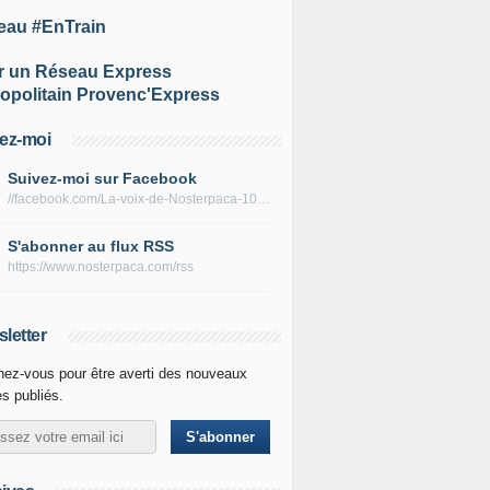
eau #EnTrain
r un Réseau Express
opolitain Provenc'Express
ez-moi
Suivez-moi sur Facebook
//facebook.com/La-voix-de-Nosterpaca-106434384284735
S'abonner au flux RSS
https://www.nosterpaca.com/rss
letter
ez-vous pour être averti des nouveaux
es publiés.