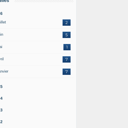
ives
26
illet
2
in
5
ai
1
ril
7
nvier
7
25
24
23
22