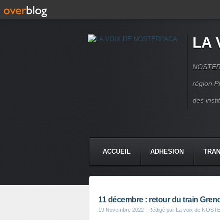
LA 
NOSTERPA
région P
des inst
ACCUEIL
ADHESION
TRAN
11 décembre : retour du train Gren
19 Novembre 2022
, Rédigé par La voix de NOS