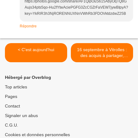
https://photos.google.com/share/AF1QipOuS615AbyOqTQ8G
Aujs34pts5qo-Hu2fYtwAciePGFG3ZcCGZrFaVEW7jywBIpyA?
key=YkRlR3h3NjRORENNUXNnVWhRb3FDOVktdzdwZ25B
Répondre
< C'est aujourd'hui
16 septembre à Vitrolles :
des acquis à partager,
premiers retours >
Hébergé par Overblog
Top articles
Pages
Contact
Signaler un abus
C.G.U.
Cookies et données personnelles