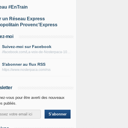
eau #EnTrain
r un Réseau Express
opolitain Provenc'Express
ez-moi
Suivez-moi sur Facebook
//facebook.com/La-voix-de-Nosterpaca-106434384284735
S'abonner au flux RSS
https://www.nosterpaca.com/rss
letter
ez-vous pour être averti des nouveaux
es publiés.