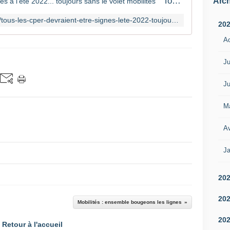
Tous les CPER devraient être signés à l'été 2022... toujours sans le volet mobilités
Arch
https://www.banquedesterritoires.fr/tous-les-cper-devraient-etre-signes-lete-2022-toujours-sans-le-volet-mobilites
20
A
Ju
Ju
M
Av
Ja
20
20
Mobilités : ensemble bougeons les lignes
20
Retour à l'accueil