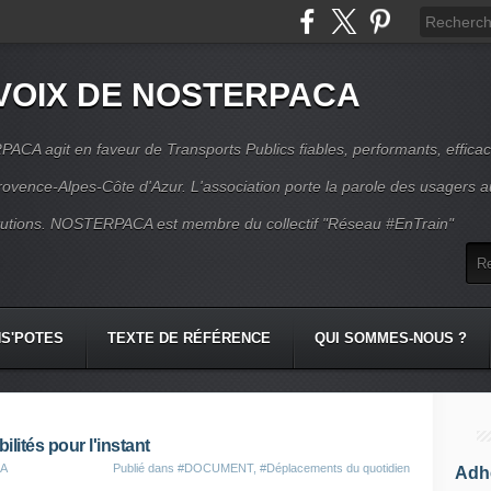
VOIX DE NOSTERPACA
CA agit en faveur de Transports Publics fiables, performants, effica
rovence-Alpes-Côte d'Azur. L'association porte la parole des usagers 
itutions. NOSTERPACA est membre du collectif "Réseau #EnTrain"
S'POTES
TEXTE DE RÉFÉRENCE
QUI SOMMES-NOUS ?
ilités pour l'instant
CA
Publié dans
#DOCUMENT
,
#Déplacements du quotidien
Adhé