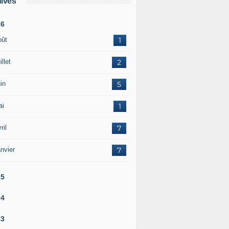
ives
26
oût
1
illet
2
in
5
ai
1
ril
7
nvier
7
25
24
23