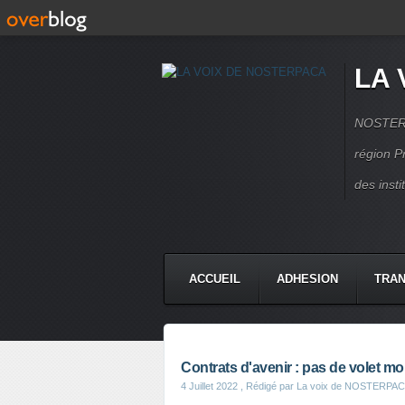
LA 
NOSTERPA
région P
des inst
ACCUEIL
ADHESION
TRAN
Contrats d'avenir : pas de volet mob
4 Juillet 2022
, Rédigé par La voix de NOSTERPA