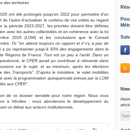
e des territoires
Rés
020 ont été prolongés jusqu'en 2022 pour permettre d'un
Pou
 et de l'autre d'actualiser le contenu de ces volets au regard
Métr
r la période 2023-2027, les priorités doivent être définies
lien avec les autres collectivités et en cohérence avec la loi
Suiv
cembre 2019 (LOM) et les conclusions que le Conseil
rendre. Or
"on attend toujours ce rapport et il n'y a pas de
qui a pu représenter jusqu'à 50% des engagements dans la
ste Régions de France
. Tout est un peu à l'arrêt. Dans un
questionné, le CPER aurait pu contribuer à réinvestir dans
ssions sur le sujet, et au minimum, après les élections
tre des Transports".
D'après le ministère, le volet mobilités
sé avec la programmation quinquennale prévue par la LOM
lités aux CPER"
.
News
ion de ce dossier sensible pour notre région. Nous vous
Abonn
re à Vitrolles : nous aborderons le développement du
articl
sant un débat aux acteurs institutionnels.