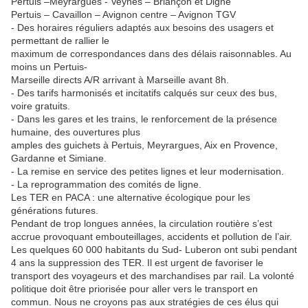
Pertuis –Meyrargues - Veynes – Briançon et Digne
Pertuis – Cavaillon – Avignon centre – Avignon TGV
- Des horaires réguliers adaptés aux besoins des usagers et
permettant de rallier le
maximum de correspondances dans des délais raisonnables. Au
moins un Pertuis-
Marseille directs A/R arrivant à Marseille avant 8h.
- Des tarifs harmonisés et incitatifs calqués sur ceux des bus,
voire gratuits.
- Dans les gares et les trains, le renforcement de la présence
humaine, des ouvertures plus
amples des guichets à Pertuis, Meyrargues, Aix en Provence,
Gardanne et Simiane.
- La remise en service des petites lignes et leur modernisation.
- La reprogrammation des comités de ligne.
Les TER en PACA : une alternative écologique pour les
générations futures.
Pendant de trop longues années, la circulation routière s’est
accrue provoquant embouteillages, accidents et pollution de l’air.
Les quelques 60 000 habitants du Sud- Luberon ont subi pendant
4 ans la suppression des TER. Il est urgent de favoriser le
transport des voyageurs et des marchandises par rail. La volonté
politique doit être priorisée pour aller vers le transport en
commun. Nous ne croyons pas aux stratégies de ces élus qui