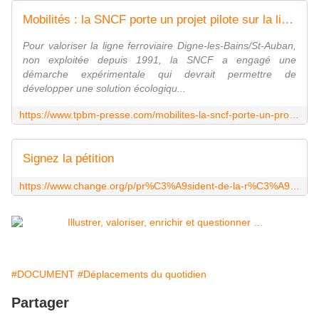
Mobilités : la SNCF porte un projet pilote sur la ligne ferroviaire non circulée Digne/St-Auban
Pour valoriser la ligne ferroviaire Digne-les-Bains/St-Auban,
non exploitée depuis 1991, la SNCF a engagé une
démarche expérimentale qui devrait permettre de
développer une solution écologiqu...
https://www.tpbm-presse.com/mobilites-la-sncf-porte-un-projet-pilote-sur-la-ligne-ferroviaire-non-circulee-dignest-auban-18658.html
Signez la pétition
https://www.change.org/p/pr%C3%A9sident-de-la-r%C3%A9gion-provence-alpes-c%C3%B4te-d-azur-et-maires-des-communes-vals-de-bl%C3%A9one-et-durance-un-tram-train-pour-se-d%C3%A9placer-entre-digne-les-bains-manosque-sisteron
#DOCUMENT
#Déplacements du quotidien
Partager