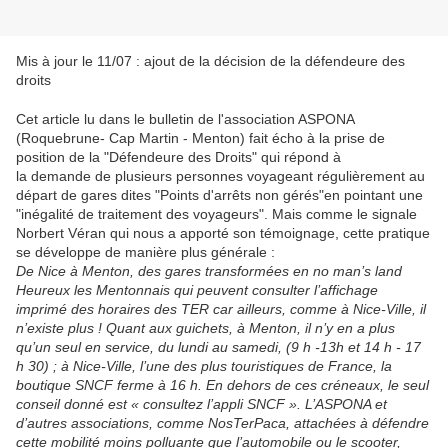
Mis à jour le 11/07 : ajout de la décision de la défendeure des
droits
Cet article lu dans le bulletin de l'association ASPONA
(Roquebrune- Cap Martin - Menton) fait écho à la prise de
position de la "Défendeure des Droits"
qui répond à
la
demande
de plusieurs personnes
voyageant régulièrement au
départ de gares dites "Points d'arrêts non gérés"en pointant une
"inégalité de traitement des voyageurs". Mais comme le signale
Norbert Véran qui nous a apporté son témoignage, cette pratique
se développe de manière plus générale :
De Nice à Menton, des gares transformées en no man’s land
Heureux les Mentonnais qui peuvent consulter l’affichage
imprimé des horaires des TER car ailleurs, comme à Nice-Ville, il
n’existe plus ! Quant aux guichets, à Menton, il n’y en a plus
qu’un seul en service, du lundi au samedi, (9 h -13h et 14 h - 17
h 30) ; à Nice-Ville, l’une des plus touristiques de France, la
boutique SNCF ferme à 16 h. En dehors de ces créneaux, le seul
conseil donné est « consultez l’appli SNCF ». L’ASPONA et
d’autres associations, comme NosTerPaca, attachées à défendre
cette mobilité moins polluante que l’automobile ou le scooter,