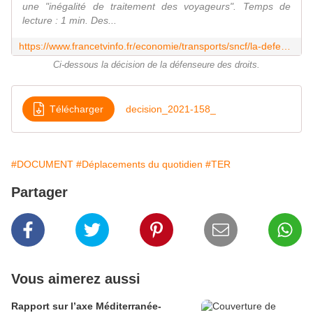
une "inégalité de traitement des voyageurs". Temps de
lecture : 1 min. Des...
https://www.francetvinfo.fr/economie/transports/sncf/la-defenseure-des-droits-epingle-la-sncf-sur-les-points-d-arrets-non-geres-sans-guichet-ni-distributeur-automatique-de-billets_4685367.html
Ci-dessous la décision de la défenseure des droits.
Télécharger
decision_2021-158_
#DOCUMENT
#Déplacements du quotidien
#TER
Partager
Vous aimerez aussi
Rapport sur l’axe Méditerranée-