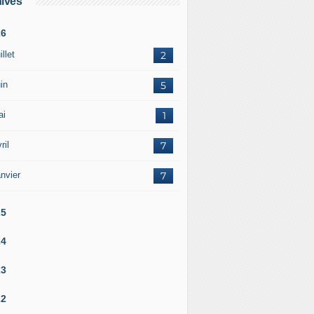
ives
26
illet
2
in
5
ai
1
ril
7
nvier
7
25
24
23
22