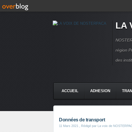
LA 
NOSTERPA
région P
des inst
ACCUEIL
ADHESION
TRAN
Données de transport
11 Mars 2021
, Rédigé par La voix de NOSTERPA