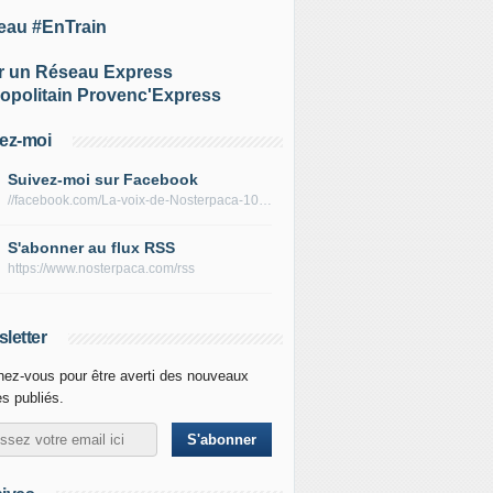
eau #EnTrain
r un Réseau Express
opolitain Provenc'Express
ez-moi
Suivez-moi sur Facebook
//facebook.com/La-voix-de-Nosterpaca-106434384284735
S'abonner au flux RSS
https://www.nosterpaca.com/rss
letter
ez-vous pour être averti des nouveaux
es publiés.