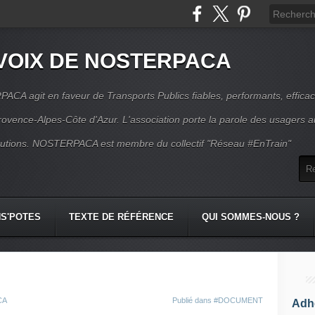
VOIX DE NOSTERPACA
CA agit en faveur de Transports Publics fiables, performants, effica
rovence-Alpes-Côte d'Azur. L'association porte la parole des usagers 
itutions. NOSTERPACA est membre du collectif "Réseau #EnTrain"
S'POTES
TEXTE DE RÉFÉRENCE
QUI SOMMES-NOUS ?
CA
Publié dans
#DOCUMENT
Adhé