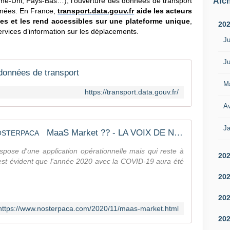
Arch
e-Uni, Pays-Bas…), l’ouverture des données de transport
nnées. En France,
transport.data.gouv.fr
aide les acteurs
ées et les rend accessibles sur une plateforme unique
,
20
s services d’information sur les déplacements.
Ju
Ju
données de transport
M
https://transport.data.gouv.fr/
Av
Ja
MaaS Market ?? - LA VOIX DE NOSTERPACA
ose d'une application opérationnelle mais qui reste à
20
l est évident que l'année 2020 avec la COVID-19 aura été
20
20
https://www.nosterpaca.com/2020/11/maas-market.html
20