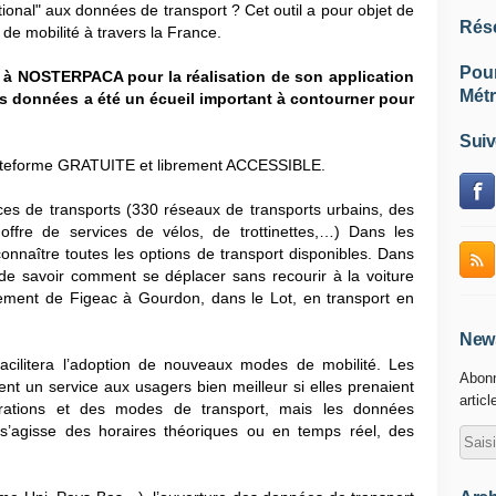
onal" aux données de transport ? Cet outil a pour objet de
Rés
 de mobilité à travers la France.
Pou
le à NOSTERPACA pour la réalisation de son application
Métr
des données a été un écueil important à contourner pour
Suiv
plateforme GRATUITE et librement ACCESSIBL
E.
s de transports (330 réseaux de transports urbains, des
 offre de services de vélos, de trottinettes,…) Dans les
 connaître toutes les options de transport disponibles. Dans
le de savoir comment se déplacer sans recourir à la voiture
lement de Figeac à Gourdon, dans le Lot, en transport en
News
facilitera l’adoption de nouveaux modes de mobilité. Les
Abonn
aient un service aux usagers bien meilleur si elles prenaient
articl
ations et des modes de transport, mais les données
 s’agisse des horaires théoriques ou en temps réel, des