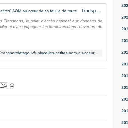
20
Transport.data.gouv.fr place les "petites" AOM au cœur de sa feuille de route
20
s Transports, le point d'accès national aux données de
tiller et d'accompagner les territoires dans l'ouverture de
20
20
20
https://www.banquedesterritoires.fr/transportdatagouvfr-place-les-petites-aom-au-coeur-de-sa-feuille-de-route
20
20
20
20
20
20