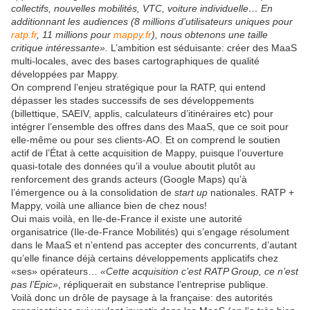
collectifs, nouvelles mobilités, VTC, voiture individuelle… En
additionnant les audiences (8 millions d’utilisateurs uniques pour
ratp.fr
, 11 millions pour
mappy.fr
), nous obtenons une taille
critique intéressante».
L’ambition est séduisante: créer des MaaS
multi-locales, avec des bases cartographiques de qualité
développées par Mappy.
On comprend l’enjeu stratégique pour la RATP, qui entend
dépasser les stades successifs de ses développements
(billettique, SAEIV, applis, calculateurs d’itinéraires etc) pour
intégrer l’ensemble des offres dans des MaaS, que ce soit pour
elle-même ou pour ses clients-AO. Et on comprend le soutien
actif de l’État à cette acquisition de Mappy, puisque l’ouverture
quasi-totale des données qu’il a voulue aboutit plutôt au
renforcement des grands acteurs (Google Maps) qu’à
l’émergence ou à la consolidation de
start up
nationales. RATP +
Mappy, voilà une alliance bien de chez nous!
Oui mais voilà, en Ile-de-France il existe une autorité
organisatrice (Ile-de-France Mobilités) qui s’engage résolument
dans le MaaS et n’entend pas accepter des concurrents, d’autant
qu’elle finance déjà certains développements applicatifs chez
«ses» opérateurs…
«Cette acquisition c’est RATP Group, ce n’est
pas l’Epic»
, répliquerait en substance l’entreprise publique.
Voilà donc un drôle de paysage à la française: des autorités