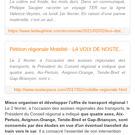
La colère est froide, les mots durs. Dans un communiqué,
Philippe Saugier raconte un voyage TER sur la ligne
Valence-Veynes, ce lundi 1er février. En raison d'une panne
matérielle, c'est un aut...
https://www.ledauphine.com/economie/2021/02/02/bus-distanciation-et-pandemie-le-coup-de-gueule-d-un-usager-du-train-haut-alpin
Pétition régionale Mobilité - LA VOIX DE NOSTERPACA
Le 2 février, à l'occasion des assises régionales des
transports, le Président du Conseil régional a indiqué que
quatre axes, Aix-Pertuis, Avignon-Orange, Tende-Breil et
Gap-Briançon, sont c...
http://www.nosterpaca.com/2017/02/mobilite-regionale.html
Mieux organiser et développer l’offre de transport régional !
Le 2 février, à l’occasion des assises régionales des transports, le
Président du Conseil régional a indiqué
que quatre axes, Aix-
Pertuis, Avignon-Orange, Tende-Breil et Gap-Briançon, sont
concernés par des études en vue d'un éventuel transfert du
train vers le car
. Il a consacré l’essentiel de son intervention