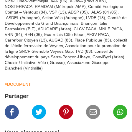
Nice-Cuneo-Ventimiglia, AAR (06), ADAVA (Pays d’Aix),
NOSTERPACA, RAMDAM (Métropole AMP), Comité Ecologique
Comtat – Ventoux (84), VSP (13), ADSP (05), ALAS (04 /05),
ASDEL (Aubagne), Action Vélo (Aubagne), LVDE (13), Comité de
Développement du Grand Briançonnais, Briançon Italie
Ferroviaire (BIF), ADUGARE (Arles), CLCV PACA, MNLE PACA,
VRN (84), REN (06), Eco-relais Côte Bleue, AF3V PACA,
Carrefour Citoyen (13), AUGAD (83), Place Publique (83), collectif
de l’étoile ferroviaire de Veynes, Association pour la promotion de
la ligne SNCF Grenoble Veynes Gap, TVD (83), conseil de
développement du pays Serre-Ponçon-Ubaye, ConviByci (Arles),
Choisir / Initiative Vélo ( Grasse), Associazone Giuseppe
Biancheri (Vintimille)
#DOCUMENT
Partager