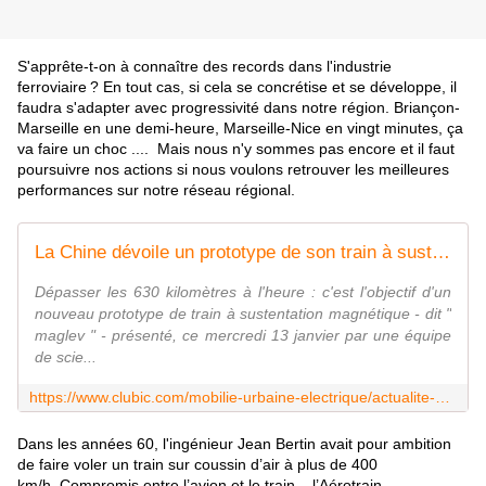
S'apprête-t-on à connaître des records dans l'industrie
ferroviaire ?
En tout cas, si cela se concrétise et se développe, il
faudra s'adapter avec progressivité dans notre région. Briançon-
Marseille en une demi-heure, Marseille-Nice en vingt minutes, ça
va faire un choc .... Mais nous n'y sommes pas encore et il faut
poursuivre nos actions si nous voulons retrouver les meilleures
performances sur notre réseau régional.
La Chine dévoile un prototype de son train à sustentation magnétique
Dépasser les 630 kilomètres à l'heure : c'est l'objectif d'un
nouveau prototype de train à sustentation magnétique - dit "
maglev " - présenté, ce mercredi 13 janvier par une équipe
de scie...
https://www.clubic.com/mobilie-urbaine-electrique/actualite-349504-sr-la-chine-devoile-un-prototype-de-son-train-a-suspension-magnetique.html
Dans les années 60, l'ingénieur Jean Bertin avait pour ambition
de faire voler un train sur coussin d’air à plus de 400
km/h. Compromis entre l’avion et le train – l’Aérotrain,