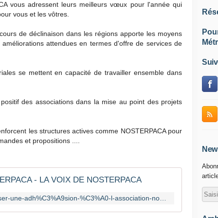
vous adressent leurs meilleurs vœux pour l'année qui
Rés
our vous et les vôtres.
Pou
cours de déclinaison dans les régions apporte les moyens
Métr
s améliorations attendues en termes d'offre de services de
Suiv
toriales se mettent en capacité de travailler ensemble dans
positif des associations dans la mise au point des projets
renforcent les structures actives comme NOSTERPACA pour
andes et propositions ....
News
Abonn
articl
OSTERPACA - LA VOIX DE NOSTERPACA
http://www.nosterpaca.com/formaliser-une-adh%C3%A9sion-%C3%A0-l-association-nosterpaca