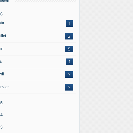
ives
26
oût
1
illet
2
in
5
ai
1
ril
7
nvier
7
25
24
23