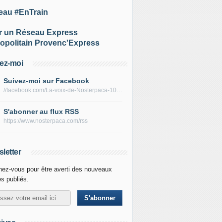
eau #EnTrain
r un Réseau Express
opolitain Provenc'Express
ez-moi
Suivez-moi sur Facebook
//facebook.com/La-voix-de-Nosterpaca-106434384284735
S'abonner au flux RSS
https://www.nosterpaca.com/rss
letter
ez-vous pour être averti des nouveaux
es publiés.