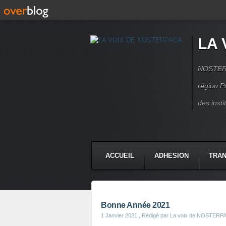
LA 
NOSTERPA
région P
des inst
ACCUEIL
ADHESION
TRAN
Bonne Année 2021
1 Janvier 2021
, Rédigé par La voix de NOSTERP