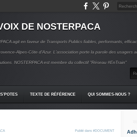
VOIX DE NOSTERPACA
CA agit en faveur de Transports Publics fiables, performants, effica
rovence-Alpes-Côte d'Azur. L'association porte la parole des usagers 
itutions. NOSTERPACA est membre du collectif "Réseau #EnTrain"
S'POTES
TEXTE DE RÉFÉRENCE
QUI SOMMES-NOUS ?
ACA
Publié dans
#DOCUMENT
Adhé