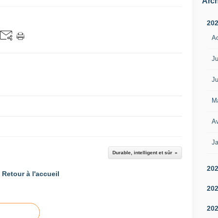
Arch
20
A
Ju
Ju
M
Av
Ja
Durable, intelligent et sûr
20
Retour à l'accueil
20
20