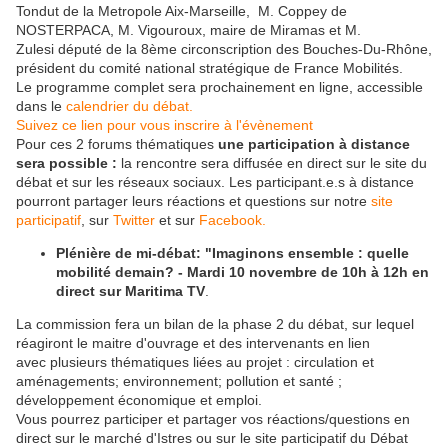
Tondut
de la Metropole Aix-Marseille, M. Coppey de
NOSTERPACA,
M. Vigouroux, maire de Miramas et
M.
Zulesi député de la 8ème circonscription des Bouches-Du-Rhône,
président du comité national stratégique de France Mobilités.
Le programme complet sera prochainement en ligne, accessible
dans le
calendrier du débat.
Suivez ce lien pour vous inscrire à l'évènement
Pour ces 2 forums thématiques
une participation à distance
sera possible :
la rencontre sera diffusée en direct sur le site du
débat et sur les réseaux sociaux. Les participant.e.s à distance
pourront partager leurs réactions et questions sur notre
site
participatif
, sur
Twitter
et sur
Facebook.
Plénière de mi-débat: "Imaginons ensemble : quelle
mobilité demain? - Mardi 10 novembre de 10h à 12h en
direct sur Maritima TV
.
La commission fera un bilan de la phase 2 du débat, sur lequel
réagiront le maitre d'ouvrage et des intervenants en lien
avec plusieurs thématiques liées au projet : circulation et
aménagements; environnement; pollution et santé ;
développement économique et emploi.
Vous pourrez participer et partager vos réactions/questions en
direct sur le marché d'Istres ou sur le site participatif du Débat