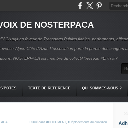
VOIX DE NOSTERPACA
CA agit en faveur de Transports Publics fiables, performants, effica
rovence-Alpes-Côte d'Azur. L'association porte la parole des usagers 
itutions. NOSTERPACA est membre du collectif "Réseau #EnTrain"
S'POTES
TEXTE DE RÉFÉRENCE
QUI SOMMES-NOUS ?
RPACA
Publié dans
#DOCUMENT
,
#Déplacements du quotidien
Adhé