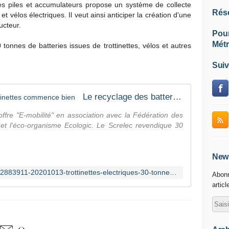
s piles et accumulateurs propose un système de collecte
Rés
 et vélos électriques. Il veut ainsi anticiper la création d'une
ucteur.
Pou
Métr
tonnes de batteries issues de trottinettes, vélos et autres
Suiv
Le recyclage des batteries de trottinettes commence bien
offre "E-mobilité" en association avec la Fédération des
é et l'éco-organisme Ecologic. Le Screlec revendique 30
News
https://www.20minutes.fr/high-tech/2883911-20201013-trottinettes-electriques-30-tonnes-batteries-deja-recyclees-2020
Abonn
articl