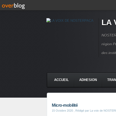
LA 
NOSTERPA
région P
des inst
ACCUEIL
ADHESION
TRAN
Micro-mobilité
15 Octobre 2020
, Rédigé par La voix de NOSTE