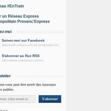
eau #EnTrain
r un Réseau Express
opolitain Provenc'Express
ez-moi
Suivez-moi sur Facebook
//facebook.com/La-voix-de-Nosterpaca-106434384284735
S'abonner au flux RSS
https://www.nosterpaca.com/rss
letter
ez-vous pour être averti des nouveaux
es publiés.