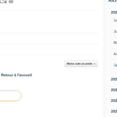
Arch
20
Ju
Ju
M
Av
Malus auto au poids
Ja
Retour à l'accueil
20
20
20
20