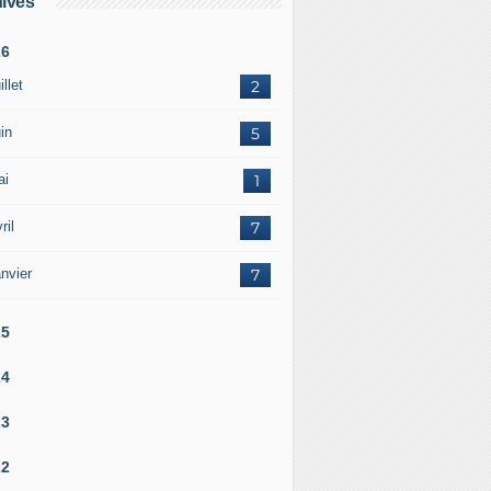
ives
26
illet
2
in
5
ai
1
ril
7
nvier
7
25
24
23
22