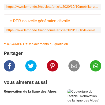
https://www.lemonde.fr/societe/article/2020/10/10/mobilite-un-premier-rapport-de-la-sncf-ouvre-la-voie-aux-rer-metropolitains_6055568_3224.html
Le RER nouvelle génération dévoilé
https://www.lemonde.fr/economie/article/2020/09/18/le-rer-nouvelle-generation-devoile_6052791_3234.html
#DOCUMENT
#Déplacements du quotidien
Partager
Vous aimerez aussi
Rénovation de la ligne des Alpes