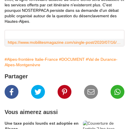
les services offerts par cet itinéraire n'existeront plus. C'est
pourquoi NOSTERPACA persiste dans sa demande d'un débat
public organisé autour de la question du désenclavement des
Hautes-Alpes.
https://www.mobilitesmagazine.com/single-post/2020/07/16/AuRA-soutient-Lyon-Turin?utm_campaign=9dc2e3d6-c5cf-4ef3-a8f6-3c01025e3169&utm_source=so&utm_medium=mail&cid=76703e65-a0a5-4764-97d2-6884f807a49a
#Alpes-frontière Italie-France
#DOCUMENT
#Val de Durance-
Alpes-Montgenèvre
Partager
Vous aimerez aussi
Une taxe poids lourds est adoptée en
Alsace