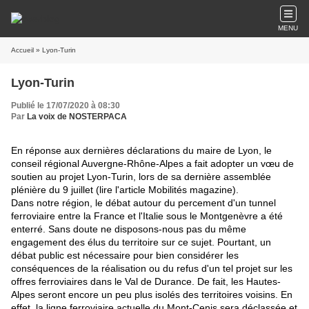
MENU
Accueil
» Lyon-Turin
Lyon-Turin
Publié le 17/07/2020 à 08:30
Par
La voix de NOSTERPACA
En réponse aux dernières déclarations du maire de Lyon, le
conseil régional Auvergne-Rhône-Alpes a fait adopter un vœu de
soutien au projet Lyon-Turin, lors de sa dernière assemblée
plénière du 9 juillet (lire l'article Mobilités magazine).
Dans notre région, le débat autour du percement d'un tunnel
ferroviaire entre la France et l'Italie sous le Montgenèvre a été
enterré. Sans doute ne disposons-nous pas du même
engagement des élus du territoire sur ce sujet. Pourtant, un
débat public est nécessaire pour bien considérer les
conséquences de la réalisation ou du refus d'un tel projet sur les
offres ferroviaires dans le Val de Durance. De fait
, les Hautes-
Alpes seront encore un peu plus isolés des territoires voisins. En
effet, la ligne ferroviaire actuelle du Mont-Cenis sera déclassée et