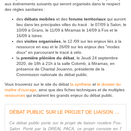
aux événements suivants qui seront organisés dans le respect
des règles sanitaires :
des
débats mobiles
et des
forums territoriaux
qui auront
lieu dans les principales villes du tracé : le 07/09 à Salon, le
10/09 à Grans, le 11/09 à Miramas le 14/09 à Fos et le
16/09 à Istres.
des
visites organisées
, le 12 /09 sur les enjeux liés à la
ressource en eau et le 26/09 sur les enjeux des "modes
doux" en parcourant le tracé à vélo.
la
première plénière du débat
, le Jeudi 24 septembre
2020, de 18h à 21h à la salle Colomb, à Miramas, en
présence de Chantal Jouanno, présidente de la
Commission nationale du débat public.
Vous trouverez sur le site du débat
la synthèse
et
le dossier du
maître d'ouvrage
, ainsi que des fiches techniques et de multiples
ressources
qui éclairent les grands enjeux du débat public.
DÉBAT PUBLIC SUR LE PROJET DE LIAISON ROUTIÈRE FOS-SALON AVRIL À JUILLET 2020 - Débat public Fos Salon
Ce débat public porte sur le projet de liaison routière Fos-
Salon. Porté par la DREAL PACA, ce projet consiste en l'