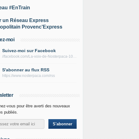
eau #EnTrain
r un Réseau Express
opolitain Provenc'Express
ez-moi
Suivez-moi sur Facebook
//facebook.com/La-voix-de-Nosterpaca-106434384284735
S'abonner au flux RSS
https://www.nosterpaca.com/rss
letter
ez-vous pour être averti des nouveaux
es publiés.