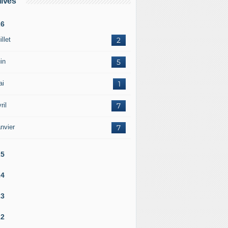
ives
26
illet
2
in
5
ai
1
ril
7
nvier
7
25
24
23
22