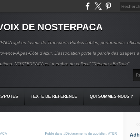
VOIX DE NOSTERPACA
CA agit en faveur de Transports Publics fiables, performants, effica
rovence-Alpes-Côte d'Azur. L'association porte la parole des usagers 
itutions. NOSTERPACA est membre du collectif "Réseau #EnTrain"
S'POTES
TEXTE DE RÉFÉRENCE
QUI SOMMES-NOUS ?
PACA
Publié dans
#Déplacements du quotidien
,
#TER
Adhé