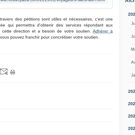
Arch
20
travers des pétitions sont utiles et nécessaires, c'est une
Ju
durée qui permettra d'obtenir des services répondant aux
cette direction et a besoin de votre soutien.
Adhérer à
Ju
vous pouvez franchir pour concrétiser votre soutien.
M
Av
Ja
20
20
20
20