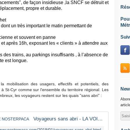
acements", d
e façon insidieuse ,la SNCF se détruit et
Rés
déplacement, propre et durable.
Pou
het
Métr
ont un très important le matin permettant de
Suiv
ienne et souvent en panne
et après 16h, exposant les « clients » à attendre aux
s des trains, au parkings insuffisants , à l’absence de
te est longue.
obilisation des usagers, effectifs et potentiels, des
News
, à St-Cyr comme sur l'ensemble du territoire régional. Les
breux, les voyageurs restent sur les quais "sans abri" :
Abonn
articl
Voyageurs sans abri - LA VOIX DE NOSTERPACA
/www.nosterpaca.com/2019/01/voyageurs-sans-abri.html