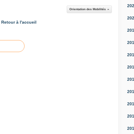
20
Orientation des Mobilités
20
Retour à l'accueil
20
20
20
20
20
20
20
20
20