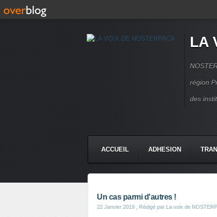
LA 
NOSTERPA
région P
des inst
ACCUEIL
ADHESION
TRAN
Un cas parmi d'autres !
22 Janvier 2019
, Rédigé par La voix de NOSTER