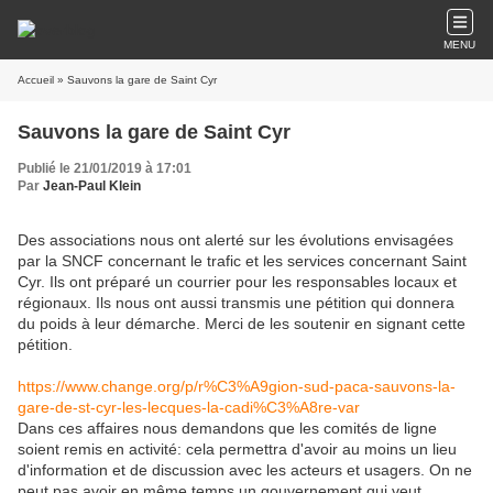
MENU
Accueil
» Sauvons la gare de Saint Cyr
Sauvons la gare de Saint Cyr
Publié le 21/01/2019 à 17:01
Par
Jean-Paul Klein
Des associations nous ont alerté sur les évolutions envisagées
par la SNCF concernant le trafic et les services concernant Saint
Cyr. Ils ont préparé un courrier pour les responsables locaux et
régionaux. Ils nous ont aussi transmis une pétition qui donnera
du poids à leur démarche. Merci de les soutenir en signant cette
pétition.
https://www.change.org/p/r%C3%A9gion-sud-paca-sauvons-la-
gare-de-st-cyr-les-lecques-la-cadi%C3%A8re-var
Dans ces affaires nous demandons que les comités de ligne
soient remis en activité: cela permettra d'avoir au moins un lieu
d'information et de discussion avec les acteurs et usagers. On ne
peut pas avoir en même temps un gouvernement qui veut