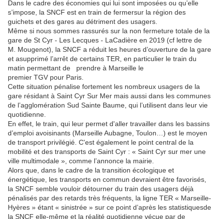
Dans le cadre des économies qui lui sont imposées ou qu’elle
s’impose, la SNCF est en train de fermersur la région des
guichets et des gares au détriment des usagers.
Même si nous sommes rassurés sur la non fermeture totale de la
gare de St Cyr - Les Lecques - LaCadière en 2019 (cf lettre de
M. Mougenot), la SNCF a réduit les heures d’ouverture de la gare
et asupprimé l’arrêt de certains TER, en particulier le train du
matin permettant de prendre à Marseille le
premier TGV pour Paris.
Cette situation pénalise fortement les nombreux usagers de la
gare résidant à Saint Cyr Sur Mer mais aussi dans les communes
de l’agglomération Sud Sainte Baume, qui l’utilisent dans leur vie
quotidienne.
En effet, le train, qui leur permet d'aller travailler dans les bassins
d’emploi avoisinants (Marseille Aubagne, Toulon…) est le moyen
de transport privilégié. C'est également le point central de la
mobilité et des transports de Saint Cyr : « Saint Cyr sur mer une
ville multimodale », comme l’annonce la mairie.
Alors que, dans le cadre de la transition écologique et
énergétique, les transports en commun devraient être favorisés,
la SNCF semble vouloir détourner du train des usagers déjà
pénalisés par des retards très fréquents, la ligne TER « Marseille-
Hyères » étant « sinistrée » sur ce point d’après les statistiquesde
la SNCF elle-même et la réalité quotidienne vécue par de