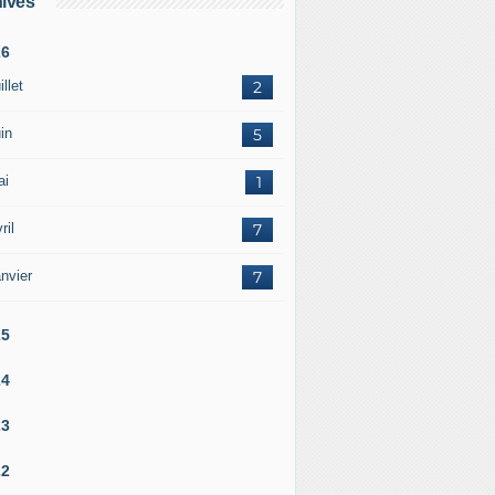
ives
26
illet
2
in
5
ai
1
ril
7
nvier
7
25
24
23
22