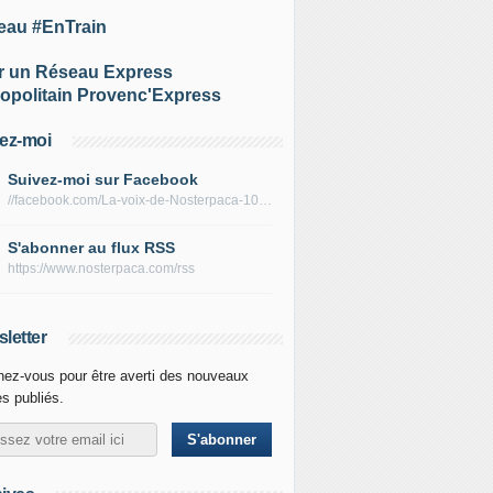
eau #EnTrain
r un Réseau Express
opolitain Provenc'Express
ez-moi
Suivez-moi sur Facebook
//facebook.com/La-voix-de-Nosterpaca-106434384284735
S'abonner au flux RSS
https://www.nosterpaca.com/rss
letter
ez-vous pour être averti des nouveaux
es publiés.