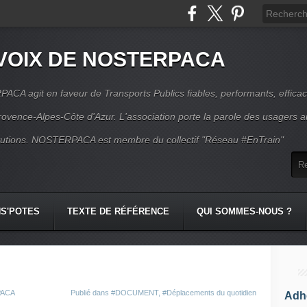
VOIX DE NOSTERPACA
CA agit en faveur de Transports Publics fiables, performants, effica
rovence-Alpes-Côte d'Azur. L'association porte la parole des usagers 
itutions. NOSTERPACA est membre du collectif "Réseau #EnTrain"
S'POTES
TEXTE DE RÉFÉRENCE
QUI SOMMES-NOUS ?
PACA
Publié dans
#DOCUMENT
,
#Déplacements du quotidien
Adhé