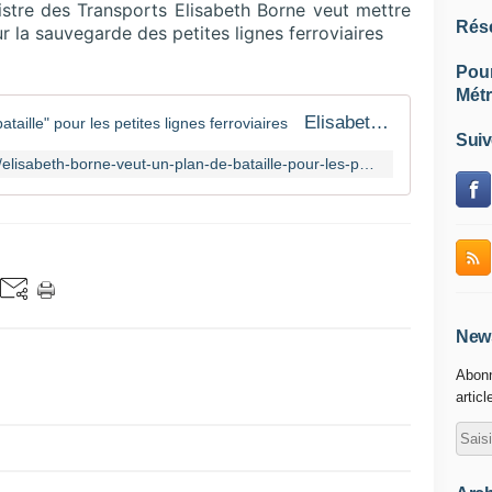
istre des Transports Elisabeth Borne veut mettre
Rés
ur la sauvegarde des petites lignes ferroviaires
Pou
Métr
Elisabeth Borne veut un "plan de bataille" pour les petites lignes ferroviaires
Suiv
https://www.banquedesterritoires.fr/elisabeth-borne-veut-un-plan-de-bataille-pour-les-petites-lignes-ferroviaires
News
Abonn
articl