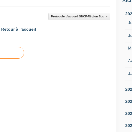
Arch
20
Protocole d'accord SNCF-Région Sud
Ju
Retour à l'accueil
Ju
M
Av
Ja
20
20
20
20