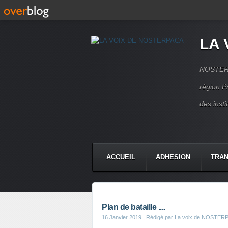
LA 
NOSTERPA
région P
des inst
ACCUEIL
ADHESION
TRAN
Plan de bataille ....
16 Janvier 2019
, Rédigé par La voix de NOSTER