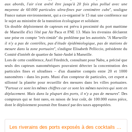
aux abords, l'air s'est avéré être jusqu'à 20 fois plus pollué avec une
moyenne de 60.000 particules ultra-fines par centimètre cube
'', souligne
France nature environnement, qui a co-organisé le 15 mai une conférence sur
le sujet au ministère de la transition écologique et solidaire.
Un double déploiement de capteurs est prévu à proximité du port maritime
de Marseille d'ici l'été par Air Paca et FNE 13. Mais les riverains déclarent
une prise en compte ''
très timide
'' du problème par les autorités. ''
A Marseille
il n'y a pas de contrôles, pas d'étude épidémiologique, pas de stations de
mesure dans la zone portuaire
'', s'indigne Elisabeth Pelliccio, présidente du
Comité d'intérêt de quartier de Saint-André à Marseille.
Lors de cette conférence, Axel Friedrich, consultant pour Nabu, a précisé que
seuls des capteurs nanométriques pouvaient détecter la concentration des
particules fines et ultrafines – d'un diamètre compris entre 20 et 1000
nanomètres - dans les ports. Muni d'un compteur de particules, cet expert a
sillonné la planète pour recueillir des mesures dans les villes portuaires.
''
Partout ce sont les mêmes chiffres car ce sont les mêmes navires qui sont en
déplacement. Mais dans la plupart des ports, il n'y a pas de mesures
''. Des
compteurs qui se font rares, en raison de leur coût, de 100.000 euros pièce,
dont le déploiement pourrait être financé par des taxes appropriées.
Les riverains des ports exposés à des cocktails de polluants hautement dangereux pour la santé