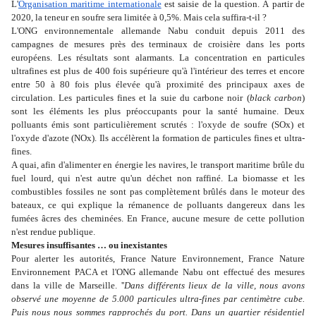
L'
Organisation maritime internationale
est saisie de la question. À partir de
2020, la teneur en soufre sera limitée à 0,5%. Mais cela suffira-t-il ?
L'ONG environnementale allemande Nabu conduit depuis 2011 des
campagnes de mesures près des terminaux de croisière dans les ports
européens. Les résultats sont alarmants. La concentration en particules
ultrafines est plus de 400 fois supérieure qu'à l'intérieur des terres et encore
entre 50 à 80 fois plus élevée qu'à proximité des principaux axes de
circulation. Les particules fines et la suie du carbone noir (
black carbon
)
sont les éléments les plus préoccupants pour la santé humaine. Deux
polluants émis sont particulièrement scrutés : l'oxyde de soufre (SOx) et
l'oxyde d'azote (NOx). Ils accélèrent la formation de particules fines et ultra-
fines.
A quai, afin d'alimenter en énergie les navires, le transport maritime brûle du
fuel lourd, qui n'est autre qu'un déchet non raffiné. La biomasse et les
combustibles fossiles ne sont pas complètement brûlés dans le moteur des
bateaux, ce qui explique la rémanence de polluants dangereux dans les
fumées âcres des cheminées. En France, aucune mesure de cette pollution
n'est rendue publique.
Mesures insuffisantes … ou inexistantes
Pour alerter les autorités, France Nature Environnement, France Nature
Environnement PACA et l'ONG allemande Nabu ont effectué des mesures
dans la ville de Marseille. ''
Dans différents lieux de la ville, nous avons
observé une moyenne de 5.000 particules ultra-fines par centimètre cube.
Puis nous nous sommes rapprochés du port. Dans un quartier résidentiel