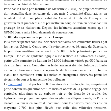
transport combiné de Mourepiane.
Porté par le Grand port maritime de Marseille (GPMM), ce projet controversé
doit accueillir, dans l'enceinte du port, mais à proximité d'habitations, un
terminal qui doit remplacer celui du Canet situé près de l'Estaque. Le
gouvernement précédent a fini par mettre un coup de frein en demandant un
phasage de sa réalisation. Depuis, les habitants attendent encore que le
GPMM donne suite à leur demande de concertation.
50.000 décès prématurés par an en Europe
Plus préoccupantes sont les incidences sanitaires des carburants utilisés par
les navires. Selon le Centre pour l'environnement et l'énergie du Danemark,
la pollution maritime cause environ 50.000 décès prématurés par an en
Europe. Une étude épidémiologique a été réalisée à Civitavecchia (Italie),
petite ville portuaire du Latium de 71.000 habitants visitée par 500 bateaux
de croisières par an. Conduite par le département d'épidémiologie du Lazio
en coopération avec l'agence régionale de l'environnement, cette étude a
établi une corrélation entre les maladies émergentes observées parmi les
riverains du port et la trajectoire des polluants.
Le
fuel lourd
utilisé par les 60.000 navires de croisières, ferries, vraquiers et
porte-conteneurs qui sillonnent les mers et océans de la planète dégage des
particules ultra-fines et du carbone noir et du dioxyde de soufre, des
hydrocarbures poly-aromatiques, des oxydes métalliques lourds, de l'oxyde
d'azote. La teneur en soufre du carburant pour les navires maritimes est en
moyenne 2.700 fois plus élevée que celle des véhicules terrestres.