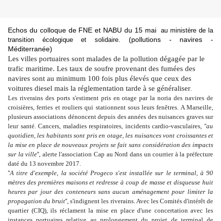
Echos d
u colloque de FNE et NABU du 15 mai
au ministère de la
(pollutions - navires -
transition écologique et solidaire.
Méditerranée)
Les villes portuaires sont malades de la pollution dégagée par le
trafic maritime. Les taux de soufre provenant des fumées des
navires sont au minimum 100 fois plus élevés que ceux des
voitures diesel mais la réglementation tarde à se généraliser
.
Les riverains des ports s'estiment pris en otage par la noria des navires de
croisières, ferries et rouliers qui stationnent sous leurs fenêtres. A Marseille,
plusieurs associations dénoncent depuis des années des nuisances graves sur
leur santé. Cancers, maladies respiratoires, incidents cardio-vasculaires, ''
au
quotidien, les habitants sont pris en otage, les nuisances vont croissantes et
la mise en place de nouveaux projets se fait sans considération des impacts
sur la ville
'', alerte l'association Cap au Nord dans un courrier à la préfecture
daté du 13 novembre 2017.
''
A titre d'exemple, la société Progeco s'est installée sur le terminal, à 90
mètres des premières maisons et redresse à coup de masse et disqueuse huit
heures par jour des conteneurs sans aucun aménagement pour limiter la
propagation du bruit
'', s'indignent les riverains. Avec les Comités d'intérêt de
quartier (CIQ), ils réclament la mise en place d'une concertation avec les
instances portuaires relative au prolongement du projet de terminal de