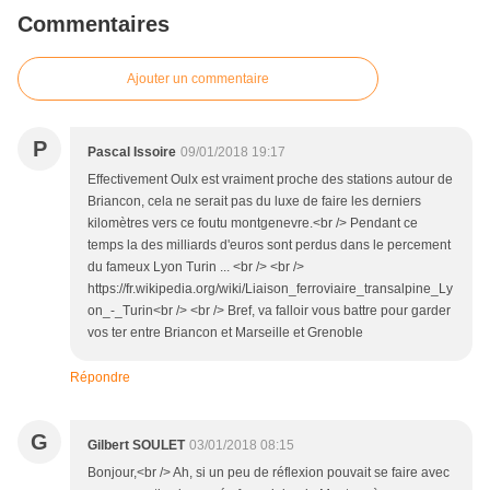
Commentaires
Ajouter un commentaire
P
Pascal Issoire
09/01/2018 19:17
Effectivement Oulx est vraiment proche des stations autour de
Briancon, cela ne serait pas du luxe de faire les derniers
kilomètres vers ce foutu montgenevre.<br /> Pendant ce
temps la des milliards d'euros sont perdus dans le percement
du fameux Lyon Turin ... <br /> <br />
https://fr.wikipedia.org/wiki/Liaison_ferroviaire_transalpine_Ly
on_-_Turin<br /> <br /> Bref, va falloir vous battre pour garder
vos ter entre Briancon et Marseille et Grenoble
Répondre
G
Gilbert SOULET
03/01/2018 08:15
Bonjour,<br /> Ah, si un peu de réflexion pouvait se faire avec