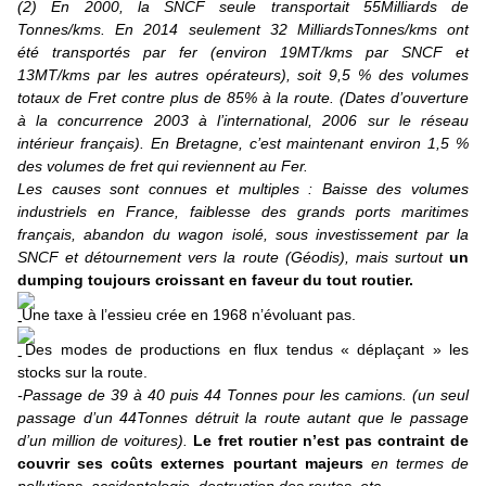
(2) En 2000, la SNCF seule transportait 55Milliards de
Tonnes/kms. E
n 2014 seulement 32 MilliardsTonnes/kms
ont
été
transportés par fer (environ 19MT/kms par SNCF et
13MT/kms par les autres opérateurs), soit 9,5 % des volumes
totaux
de Fret contre plus de 85% à la route. (Dates d’ouverture
à la concurrence 2003 à l’international, 2006 sur le réseau
intérieur français). En Bretagne, c’est maintenant environ 1,5 %
des volumes de fret qui reviennent au Fer.
Les causes sont connues et multiples : Baisse des volumes
industriels en France, faiblesse des grands ports maritimes
français, abandon du wagon isolé, sous investissement par la
SNCF et détournement vers la route (Géodis), mais surtout
un
dumping toujours croissant en faveur du tout routier.
Une taxe à l’essieu crée en 1968 n’évoluant pas.
Des modes de productions en flux tendus « déplaçant » les
stocks sur la route.
-Passage de 39 à 40 puis 44 Tonnes pour les camions. (un seul
passage d’un 44Tonnes détruit la route autant que le passage
d’un million de voitures).
Le fret routier n’est pas contraint de
couvrir ses coûts externes pourtant majeurs
en
termes de