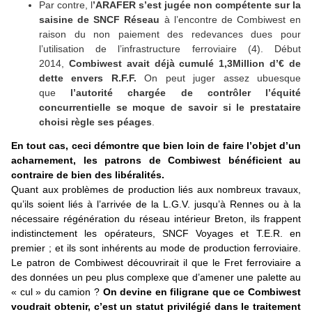
Par contre, l
’ARAFER s’est jugée non compétente sur la
saisine de SNCF Réseau
à l’encontre de Combiwest en
raison du non paiement des redevances dues pour
l’utilisation de l’infrastructure ferroviaire (4). Début
2014,
Combiwest avait déjà cumulé 1,3Million d’€ de
dette envers R.F.F.
On peut juger assez ubuesque
que
l’autorité chargée de contrôler l’équité
concurrentielle se moque de savoir si le prestataire
choisi règle ses péages
.
En tout cas, ceci démontre que bien loin de faire l’objet d’un
acharnement, les patrons de Combiwest bénéficient au
contraire de bien des libéralités.
Quant aux problèmes de production liés aux nombreux travaux,
qu’ils soient liés à l’arrivée de la L.G.V. jusqu’à Rennes ou à la
nécessaire régénération du réseau intérieur Breton, ils frappent
indistinctement les opérateurs, SNCF Voyages et T.E.R. en
premier ; et ils sont inhérents au mode de production ferroviaire.
Le patron de Combiwest découvrirait il que le Fret ferroviaire a
des données un peu plus complexe que d’amener une palette au
« cul » du camion ?
On devine en filigrane que ce Combiwest
voudrait obtenir, c’est un statut privilégié dans le traitement