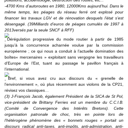
pollutions, accidentologie, destruction des routes, etc...
-4700 Kms d’autoroutes en 1980, 12000Kms aujourd’hui. Dans le
même temps, les péages du réseau ferré ont explosé pour
financer les travaux LGV et de rénovation desquels l’état s’est
désengagé. (39Milliards d’euros de péages cumulés de 1997 à
2013versés par la seule SNCF à RFF)
Dérégulation progressive du mode routier à partir de 1985
jusqu’à la concurrence acharnée voulue par la commission
européenne ; ce qui nous a conduit à l’actuelle domination des
boîtes« mercenaires » exploitant sans vergogne les travailleurs
d’Europe de l’Est, tuant au passage le pavillon français à
l’international.
Bref, si vous avez cru aux discours du « grenelle de
l’environnement », où plus récemment aux violons de la CP21,
révisez vos classiques…
(3) J-François Jacob, également Président de la SICA de St Pol,
vice-président de Brittany Ferries est un membre du C.C.I.B.
(Comité de Convergence des Intérêts Bretons). Cette
organisation patronale de choc, très en pointe lors de
l’hétérogène phénomène des « bonnets rouges » portait un
discours radical anti-taxes,
anti-impôts, anti-admistration
, anti-