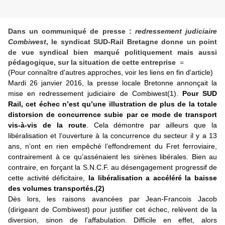
Dans un
communiqué de presse :
redressement judiciaire
Combiwest
, le s
yndicat SUD-Rail Bretagne donne un point
de vue syndical bien marqué politiquement mais aussi
pédagogique, sur la situation de cette entreprise
=
(Pour connaître d'autres approches, voir les liens en fin d'article)
Mardi 26 janvier 2016, la presse locale Bretonne annonçait la
mise en redressement judiciaire de Combiwest(1).
Pour SUD
Rail, cet échec n’est qu’une illustration de plus de la totale
distorsion de concurrence subie par ce mode de transport
vis-à-vis de la route
. Cela démontre par ailleurs que la
libéralisation et l’ouverture à la concurrence du secteur il y a 13
ans, n’ont en rien empêché l’effondrement du Fret ferroviaire,
contrairement à ce qu’assénaient les sirènes libérales. Bien au
contraire, en forçant la S.N.C.F. au désengagement progressif de
cette activité déficitaire,
la libéralisation a accéléré la baisse
des volumes transportés.(2)
Dès lors, les raisons avancées par Jean-Francois Jacob
(dirigeant de Combiwest) pour justifier cet échec, relèvent de la
diversion, sinon de l’affabulation. Difficile en effet, alors