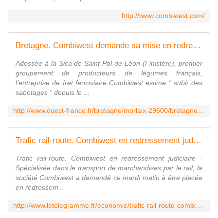
http://www.combiwest.com/
Bretagne. Combiwest demande sa mise en redressement judiciaire
Adossée à la Sica de Saint-Pol-de-Léon (Finistère), premier
groupement de producteurs de légumes français,
l'entreprise de fret ferroviaire Combiwest estime " subir des
sabotages " depuis le ...
http://www.ouest-france.fr/bretagne/morlaix-29600/bretagne-combiwest-demande-sa-mise-en-redressement-judiciaire-3994958
Trafic rail-route. Combiwest en redressement judiciaire
Trafic rail-route. Combiwest en redressement judiciaire -
Spécialisée dans le transport de marchandises par le rail, la
société Combiwest a demandé ce mardi matin à être placée
en redressem...
http://www.letelegramme.fr/economie/trafic-rail-route-combiwest-en-redressement-judiciaire-26-01-2016-10934733.php