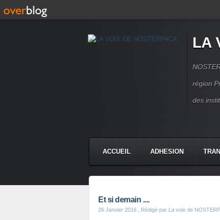
LA 
NOSTERPA
région P
des inst
ACCUEIL
ADHESION
TRAN
Et si demain ....
26 Janvier 2016
, Rédigé par La voix de NOSTER