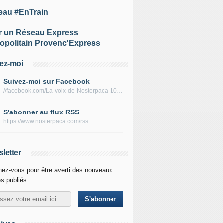
eau #EnTrain
r un Réseau Express
opolitain Provenc'Express
ez-moi
Suivez-moi sur Facebook
//facebook.com/La-voix-de-Nosterpaca-106434384284735
S'abonner au flux RSS
https://www.nosterpaca.com/rss
letter
ez-vous pour être averti des nouveaux
es publiés.