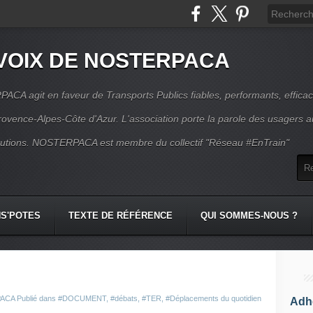
VOIX DE NOSTERPACA
CA agit en faveur de Transports Publics fiables, performants, effica
rovence-Alpes-Côte d'Azur. L'association porte la parole des usagers 
itutions. NOSTERPACA est membre du collectif "Réseau #EnTrain"
S'POTES
TEXTE DE RÉFÉRENCE
QUI SOMMES-NOUS ?
PACA
Publié dans
#DOCUMENT
,
#débats
,
#TER
,
#Déplacements du quotidien
Adhé