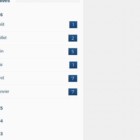
ives
26
oût
1
illet
2
in
5
ai
1
ril
7
nvier
7
25
24
23