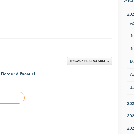
Arch
20
A
Ju
Ju
TRAVAUX RESEAU SNCF
M
Retour à l'accueil
Av
Ja
20
20
20