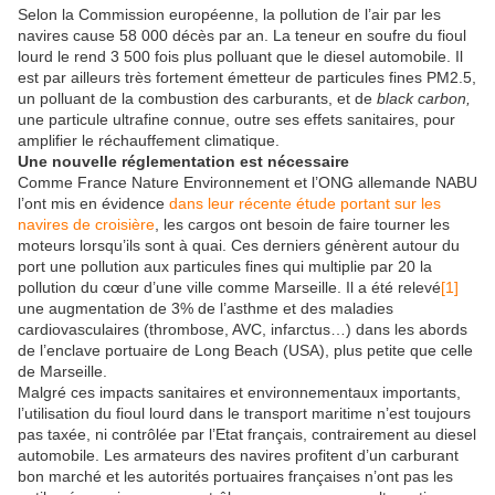
Selon la Commission européenne, la pollution de l’air par les
navires cause 58 000 décès par an. La teneur en soufre du fioul
lourd le rend 3 500 fois plus polluant que le diesel automobile. Il
est par ailleurs très fortement émetteur de particules fines PM2.5,
un polluant de la combustion des carburants, et de
black carbon,
une particule ultrafine connue, outre ses effets sanitaires, pour
amplifier le réchauffement climatique.
Une nouvelle réglementation est nécessaire
Comme France Nature Environnement et l’ONG allemande NABU
l’ont mis en évidence
dans leur récente étude portant sur les
navires de croisière
, les cargos ont besoin de faire tourner les
moteurs lorsqu’ils sont à quai. Ces derniers génèrent autour du
port une pollution aux particules fines qui multiplie par 20 la
pollution du cœur d’une ville comme Marseille. Il a été relevé
[1]
une augmentation de 3% de l’asthme et des maladies
cardiovasculaires (thrombose, AVC, infarctus…) dans les abords
de l’enclave portuaire de Long Beach (USA), plus petite que celle
de Marseille.
Malgré ces impacts sanitaires et environnementaux importants,
l’utilisation du fioul lourd dans le transport maritime n’est toujours
pas taxée, ni contrôlée par l’Etat français, contrairement au diesel
automobile. Les armateurs des navires profitent d’un carburant
bon marché et les autorités portuaires françaises n’ont pas les