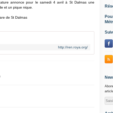
ature annonce pour le samedi 4 avril à St Dalmas une
Rés
e et un pique nique.
Pou
gare de St Dalmas
Métr
Suiv
http://ren.roya.org/
News
Abonn
articl