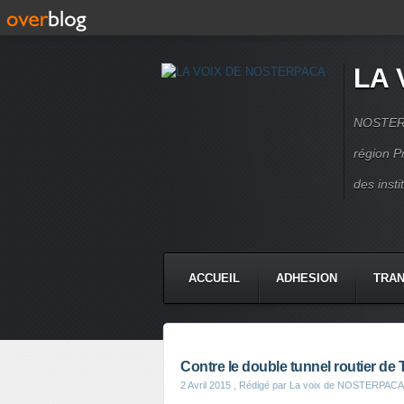
LA 
NOSTERPA
région P
des inst
ACCUEIL
ADHESION
TRAN
Contre le double tunnel routier de
2 Avril 2015
, Rédigé par La voix de NOSTERPACA