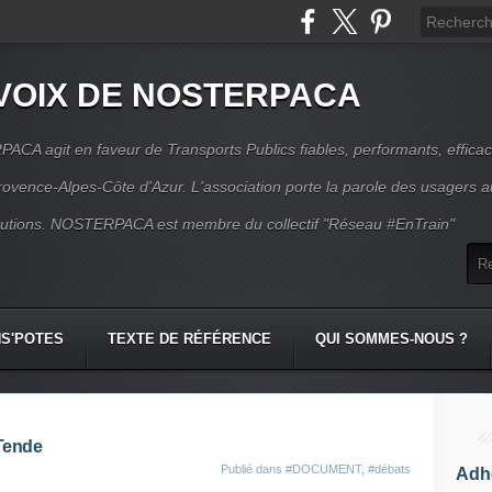
VOIX DE NOSTERPACA
CA agit en faveur de Transports Publics fiables, performants, effica
rovence-Alpes-Côte d'Azur. L'association porte la parole des usagers 
itutions. NOSTERPACA est membre du collectif "Réseau #EnTrain"
S'POTES
TEXTE DE RÉFÉRENCE
QUI SOMMES-NOUS ?
 Tende
Publié dans
#DOCUMENT
,
#débats
Adhé