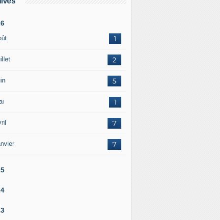
ives
26
oût
1
illet
2
in
5
ai
1
ril
7
nvier
7
25
24
23