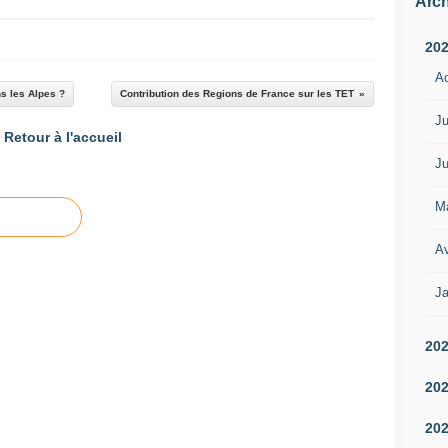
Arch
20
A
ns les Alpes ?
Contribution des Regions de France sur les TET
Ju
Retour à l'accueil
Ju
M
Av
Ja
20
20
20