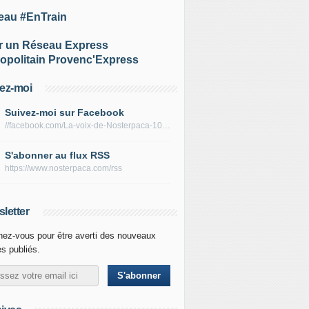
eau #EnTrain
r un Réseau Express
opolitain Provenc'Express
ez-moi
Suivez-moi sur Facebook
//facebook.com/La-voix-de-Nosterpaca-106434384284735
S'abonner au flux RSS
https://www.nosterpaca.com/rss
letter
ez-vous pour être averti des nouveaux
es publiés.