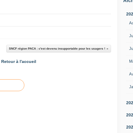
Arch
20
A
Ju
Ju
SNCF région PACA : c'est devenu insupportable pour les usagers !
M
Retour à l'accueil
Av
Ja
20
20
20