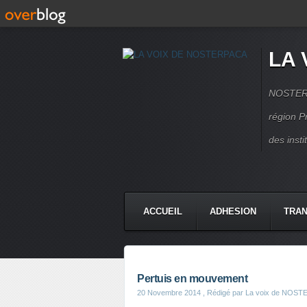
LA 
NOSTERPA
région P
des inst
ACCUEIL
ADHESION
TRAN
Pertuis en mouvement
20 Novembre 2014
, Rédigé par La voix de NOS