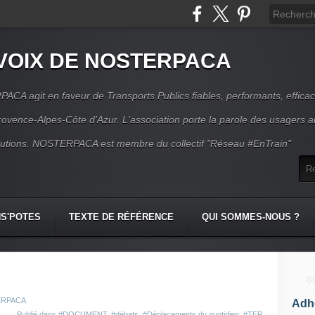
VOIX DE NOSTERPACA
CA agit en faveur de Transports Publics fiables, performants, effica
rovence-Alpes-Côte d'Azur. L'association porte la parole des usagers 
itutions. NOSTERPACA est membre du collectif "Réseau #EnTrain"
S'POTES
TEXTE DE RÉFÉRENCE
QUI SOMMES-NOUS ?
TERPACA
Adhé
Publié dans
#DOCUMENT
,
#débats
,
#Déplacements du quotidien
,
#TER