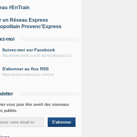
eau #EnTrain
r un Réseau Express
opolitain Provenc'Express
ez-moi
Suivez-moi sur Facebook
//facebook.com/La-voix-de-Nosterpaca-106434384284735
S'abonner au flux RSS
https://www.nosterpaca.com/rss
letter
ez-vous pour être averti des nouveaux
es publiés.