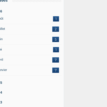
ives
26
oût
1
illet
2
in
5
ai
1
ril
7
nvier
7
25
24
23