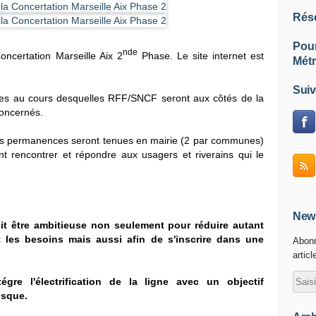
Rés
Pou
nde
ncertation Marseille Aix 2
Phase. Le site internet est
Métr
Suiv
ées
au cours desquelles RFF/SNCF seront aux côtés de la
oncernés.
es permanences seront tenues en mairie (2 par communes)
t rencontrer et répondre aux usagers et riverains qui le
News
 être ambitieuse non seulement pour réduire autant
et les besoins mais aussi afin de s'inscrire dans une
Abonn
articl
tégre l'électrification de la ligne avec un objectif
osque.