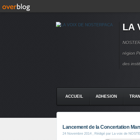
LA 
NOSTERPA
région P
des inst
ACCUEIL
ADHESION
TRAN
Lancement de la Concertation Mars
24 Novembre 2014
, Rédigé par La voix de NOS