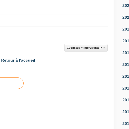
20
20
20
20
Cyclistes = imprudents ?
20
Retour à l'accueil
20
20
20
20
20
20