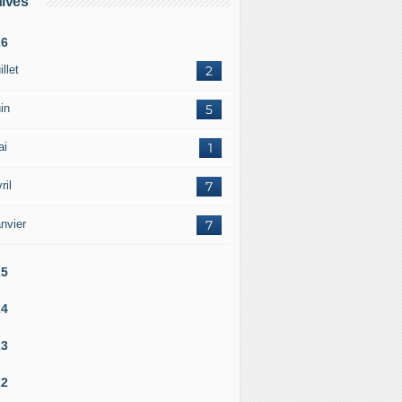
ives
26
illet
2
in
5
ai
1
ril
7
nvier
7
25
24
23
22