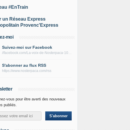
eau #EnTrain
r un Réseau Express
opolitain Provenc'Express
ez-moi
Suivez-moi sur Facebook
//facebook.com/La-voix-de-Nosterpaca-106434384284735
S'abonner au flux RSS
https://www.nosterpaca.com/rss
letter
ez-vous pour être averti des nouveaux
es publiés.