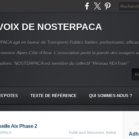
VOIX DE NOSTERPACA
CA agit en faveur de Transports Publics fiables, performants, effica
rovence-Alpes-Côte d'Azur. L'association porte la parole des usagers 
itutions. NOSTERPACA est membre du collectif "Réseau #EnTrain"
S'POTES
TEXTE DE RÉFÉRENCE
QUI SOMMES-NOUS ?
eille Aix Phase 2
TERPACA
Publié dans
#document
,
#débat
Adhé