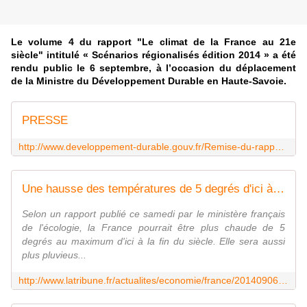
Le volume 4 du rapport "Le climat de la France au 21e
siècle" intitulé « Scénarios régionalisés édition 2014 » a été
rendu public le 6 septembre, à l’occasion du déplacement
de la Ministre du Développement Durable en Haute-Savoie.
PRESSE
http://www.developpement-durable.gouv.fr/Remise-du-rapport-dirige-par-Jean.html
Une hausse des températures de 5 degrés d'ici à 2100 en France
Selon un rapport publié ce samedi par le ministère français
de l'écologie, la France pourrait être plus chaude de 5
degrés au maximum d'ici à la fin du siècle. Elle sera aussi
plus pluvieus...
http://www.latribune.fr/actualites/economie/france/20140906trib000847673/une-hausse-des-temperatures-de-5-degres-d-ici-a-2100-en-france.html