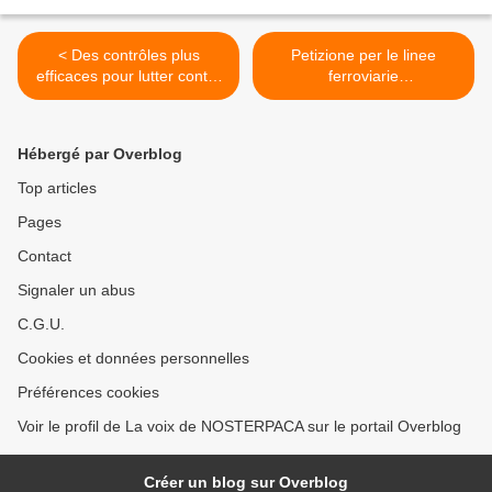
< Des contrôles plus
Petizione per le linee
efficaces pour lutter contre
ferroviarie
la concurrence déloyale et
temporaneamente non
le dumping social dans le
utilizzate >
transport routier
Hébergé par Overblog
Top articles
Pages
Contact
Signaler un abus
C.G.U.
Cookies et données personnelles
Préférences cookies
Voir le profil de La voix de NOSTERPACA sur le portail Overblog
Créer un blog sur Overblog