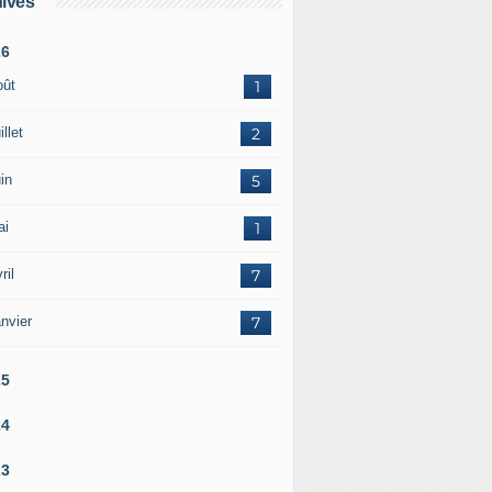
ives
26
oût
1
illet
2
in
5
ai
1
ril
7
nvier
7
25
24
23