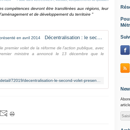
Rés
es compétences devront être transférées aux régions, leur
 d’aménagement et de développement du territoire "
Pou
Métr
Suiv
Décentralisation : le second volet présenté en avril 2014
e premier volet de la réforme de l'action publique, avec
e Premier ministre a annoncé le 13 décembre que le
http://www.busetcar.com/actualites/detail/72019/decentralisation-le-second-volet-presente-en-avril-2014.html
News
Abonn
articl