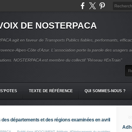
VOIX DE NOSTERPACA
CA agit en faveur de Transports Publics fiables, performants, effica
rovence-Alpes-Côte d'Azur. L'association porte la parole des usagers 
itutions. NOSTERPACA est membre du collectif "Réseau #EnTrain"
S'POTES
TEXTE DE RÉFÉRENCE
QUI SOMMES-NOUS ?
s des départements et des régions examinées en avril
Adhé
TERPACA
Publié dans
#DOCUMENT
,
#débats
,
#Déplacements du quotidien