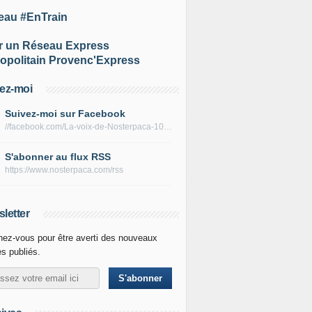
eau #EnTrain
r un Réseau Express
opolitain Provenc'Express
ez-moi
Suivez-moi sur Facebook
//facebook.com/La-voix-de-Nosterpaca-106434384284735
S'abonner au flux RSS
https://www.nosterpaca.com/rss
letter
ez-vous pour être averti des nouveaux
es publiés.