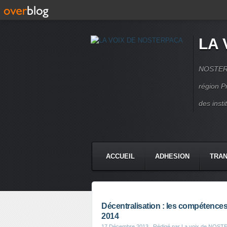
LA 
NOSTERPA
région P
des inst
ACCUEIL
ADHESION
TRAN
Décentralisation : les compétence
2014
17 Décembre 2013
, Rédigé par La voix de NOS