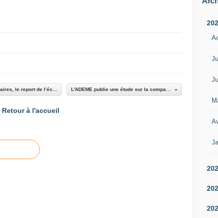
Arch
20
A
Ju
Ju
Selon l’Union des Transports Publics et ferroviaires, le report de l’écotaxe est un mauvais signal pour la profession, pour l’environnement et pour l’Europe
L'ADEME publie une étude sur la comparaison entre véhicule électrique et véhicule thermique
M
Retour à l'accueil
Av
Ja
20
20
20