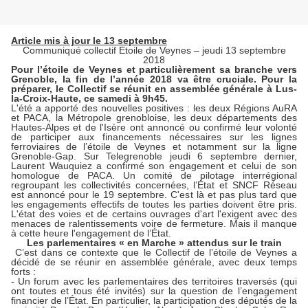
Article mis à jour le 13 septembre
Communiqué collectif Etoile de Veynes – jeudi 13 septembre
2018
Pour l’étoile de Veynes et particulièrement sa branche vers
Grenoble, la fin de l’année 2018 va être cruciale. Pour la
préparer, le Collectif se réunit en assemblée générale à Lus-
la-Croix-Haute, ce samedi à 9h45.
L'été a apporté des nouvelles positives : les deux Régions AuRA
et PACA, la Métropole grenobloise, les deux départements des
Hautes-Alpes et de l'Isère ont annoncé ou confirmé leur volonté
de participer aux financements nécessaires sur les lignes
ferroviaires de l’étoile de Veynes et notamment sur la ligne
Grenoble-Gap. Sur Telegrenoble jeudi 6 septembre dernier,
Laurent Wauquiez a confirmé son engagement et celui de son
homologue de PACA. Un comité de pilotage interrégional
regroupant les collectivités concernées, l’État et SNCF Réseau
est annoncé pour le 19 septembre. C'est là et pas plus tard que
les engagements effectifs de toutes les parties doivent être pris.
L'état des voies et de certains ouvrages d'art l'exigent avec des
menaces de ralentissements voire de fermeture. Mais il manque
à cette heure l'engagement de l’État.
Les parlementaires « en Marche » attendus sur le train
C’est dans ce contexte que le Collectif de l’étoile de Veynes a
décidé de se réunir en assemblée générale, avec deux temps
forts :
- Un forum avec les parlementaires des territoires traversés (qui
ont toutes et tous été invités) sur la question de l’engagement
financier de l’État. En particulier, la participation des députés de la