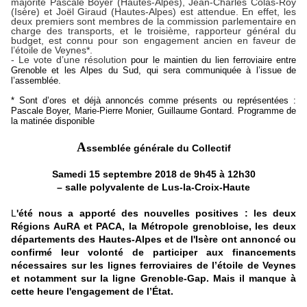
majorité Pascale Boyer (Hautes-Alpes), Jean-Charles Colas-Roy
(Isère) et Joël Giraud (Hautes-Alpes) est attendue. En effet, les
deux premiers sont membres de la commission parlementaire en
charge des transports, et le troisième, rapporteur général du
budget, est connu pour son engagement ancien en faveur de
l’étoile de Veynes*.
- Le vote d’une résolution
pour le maintien du lien ferroviaire entre
Grenoble et les Alpes du Sud, qui sera communiquée à l’issue de
l’assemblée.
* Sont d’ores et déjà annoncés comme présents ou représentées :
Pascale Boyer, Marie-Pierre Monier, Guillaume Gontard. Programme de
la matinée disponible
A
ssemblée générale du Collectif
Samedi 15 septembre 2018 de 9h45 à 12h30
– salle polyvalente de Lus-la-Croix-Haute
L
'été nous a apporté des nouvelles positives : les deux
Régions AuRA et PACA, la Métropole grenobloise, les deux
départements des Hautes-Alpes et de l'Isère ont annoncé ou
confirmé leur volonté de participer aux financements
nécessaires sur les lignes ferroviaires de l’étoile de Veynes
et notamment sur la ligne Grenoble-Gap. Mais il manque à
cette heure l'engagement de l’État.