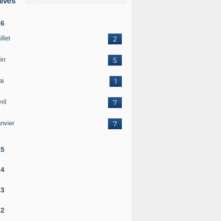
ives
26
illet
2
in
5
ai
1
ril
7
nvier
7
25
24
23
22