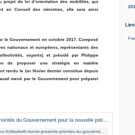
 projet de loi d’orientation des mobilités, qui
20
t en Conseil des ministres, elle sera ainsi
Lien
Fra
par le Gouvernement en octobre 2017. Composé
res nationaux et européens, représentants des
llectivités, experts) et présidé par Philippe
n de proposer une stratégie en matière
rt rendu le 1er février dernier constitue depuis
ravail mené par le Gouvernement pour préparer
Elisabeth Borne présente les priorités du Gouvernement pour la nouvelle politique d'investissements dans les transports
https://www.ecologique-solidaire.gouv.fr/elisabeth-borne-presente-priorites-du-gouvernement-nouvelle-politique-dinvestissements-dans