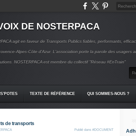
VOIX DE NOSTERPACA
CA agit en faveur de Transports Publics fiables, performants, effica
rovence-Alpes-Côte d'Azur. L'association porte la parole des usagers 
itutions. NOSTERPACA est membre du collectif "Réseau #EnTrain"
S'POTES
TEXTE DE RÉFÉRENCE
QUI SOMMES-NOUS ?
s de transports
TERPACA
Publié dans
#DOCUMENT
Adhé