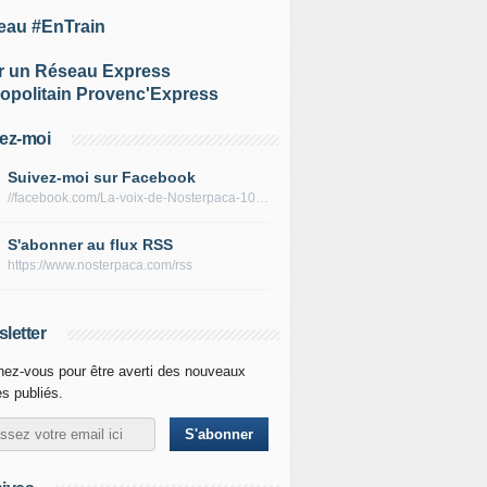
eau #EnTrain
r un Réseau Express
opolitain Provenc'Express
ez-moi
Suivez-moi sur Facebook
//facebook.com/La-voix-de-Nosterpaca-106434384284735
S'abonner au flux RSS
https://www.nosterpaca.com/rss
letter
ez-vous pour être averti des nouveaux
es publiés.