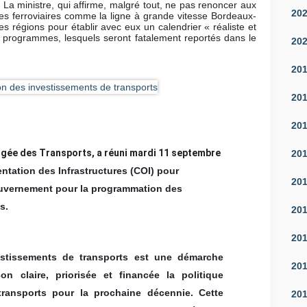
La ministre, qui affirme, malgré tout, ne pas renoncer aux
20
nes ferroviaires comme la ligne à grande vitesse Bordeaux-
s régions pour établir avec eux un calendrier « réaliste et
 programmes, lesquels seront fatalement reportés dans le
20
20
20
20
rgée des Transports, a réuni
mardi 11 septembre
20
entation des Infrastructures (COI) pour
20
Gouvernement pour la programmation des
s.
20
20
stissements de transports est une démarche
20
on claire, priorisée et financée la politique
transports pour la prochaine décennie. Cette
20