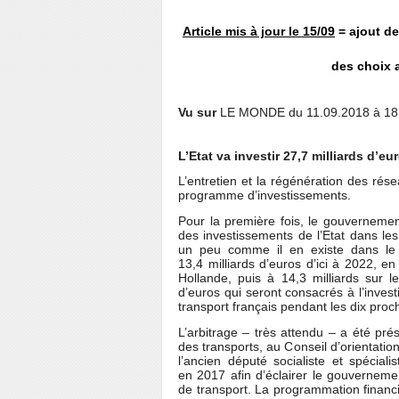
Article mis à jour le 15/09
= ajout de
des choix 
Vu sur
LE MONDE
du
11.09.2018 à 1
L’Etat va investir 27,7 milliards d’e
L’entretien et la régénération des réseau
programme d’investissements.
Pour la première fois, le gouvernem
des investissements de l’Etat dans les
un peu comme il en existe dans le d
13,4 milliards d’euros d’ici à 2022, 
Hollande, puis à 14,3 milliards sur l
d’euros qui seront consacrés à l’inves
transport français pendant les dix pro
L’arbitrage – très attendu – a été pr
des transports, au Conseil d’orientatio
l’ancien député socialiste et spécial
en 2017 afin d’éclairer le gouverneme
de transport. La programmation financiè