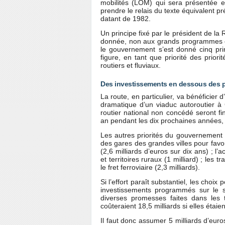
mobilités (LOM) qui sera présentée e
prendre le relais du texte équivalent pré
datant de 1982.
Un principe fixé par le président de la 
donnée, non aux grands programmes co
le gouvernement s’est donné cinq pri
figure, en tant que priorité des priorit
routiers et fluviaux.
Des investissements en dessous des p
La route, en particulier, va bénéficier 
dramatique d’un viaduc autoroutier à 
routier national non concédé seront f
an pendant les dix prochaines années,
Les autres priorités du gouvernement 
des gares des grandes villes pour favo
(2,6 milliards d’euros sur dix ans) ; l
et territoires ruraux (1 milliard) ; les 
le fret ferroviaire (2,3 milliards).
Si l’effort paraît substantiel, les choix
investissements programmés sur le s
diverses promesses faites dans les t
coûteraient 18,5 milliards si elles étai
Il faut donc assumer 5 milliards d’euro