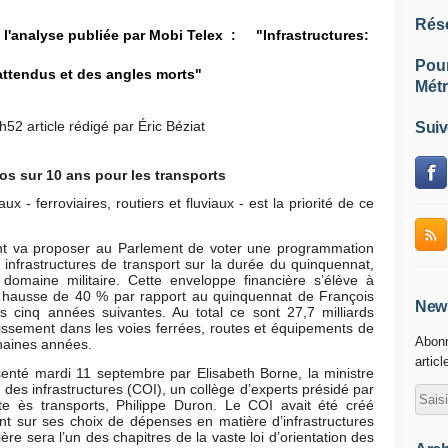
Rés
 l'analyse publiée par Mobi Telex :
"Infrastructures:
Pou
attendus et des angles morts"
Métr
8h52
article rédigé par
Éric Béziat
Suiv
uros sur 10 ans pour les transports
x - ferroviaires, routiers et fluviaux - est la priorité de ce
ent va proposer au Parlement de voter une programmation
 infrastructures de transport sur la durée du quinquennat,
omaine militaire. Cette enveloppe financière s’élève à
en hausse de 40 % par rapport au quinquennat de François
News
es cinq années suivantes. Au total ce sont 27,7 milliards
tissement dans les voies ferrées, routes et équipements de
Abonn
chaines années.
articl
ésenté mardi 11 septembre par Elisabeth Borne, la ministre
n des infrastructures (COI), un collège d’experts présidé par
iste ès transports, Philippe Duron. Le COI avait été créé
nt sur ses choix de dépenses en matière d’infrastructures
re sera l’un des chapitres de la vaste loi d’orientation des