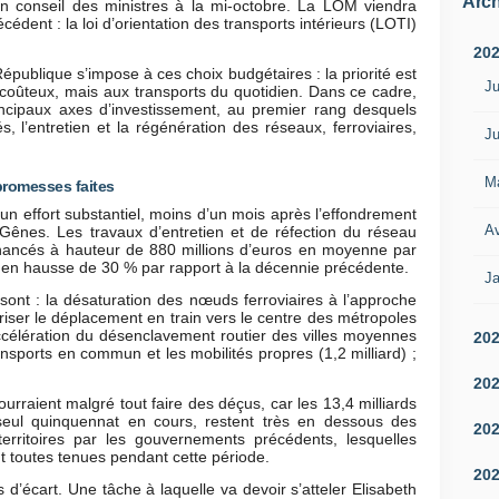
Arch
n conseil des ministres à la mi-octobre. La LOM viendra
cédent : la loi d’orientation des transports intérieurs (LOTI)
20
République s’impose à ces choix budgétaires : la priorité est
Ju
ûteux, mais aux transports du quotidien. Dans ce cadre,
ncipaux axes d’investissement, au premier rang desquels
és, l’entretien et la régénération des réseaux, ferroviaires,
Ju
M
romesses faites
d’un effort substantiel, moins d’un mois après l’effondrement
Av
Gênes. Les travaux d’entretien et de réfection du réseau
inancés à hauteur de 880 millions d’euros en moyenne par
 en hausse de 30 % par rapport à la décennie précédente.
Ja
sont : la désaturation des nœuds ferroviaires à l’approche
riser le déplacement en train vers le centre des métropoles
’accélération du désenclavement routier des villes moyennes
20
transports en commun et les mobilités propres (1,2 milliard) ;
20
 pourraient malgré tout faire des déçus, car les 13,4 milliards
eul quinquennat en cours, restent très en dessous des
20
erritoires par les gouvernements précédents, lesquelles
ent toutes tenues pendant cette période.
20
s d’écart. Une tâche à laquelle va devoir s’atteler Elisabeth