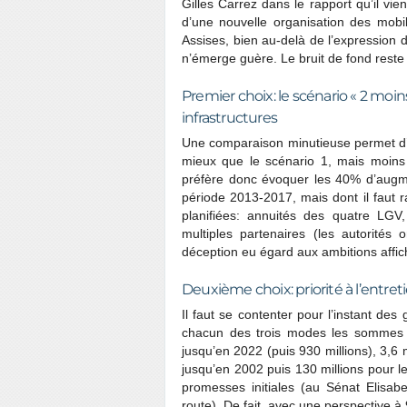
Gilles Carrez dans le rapport qu’il vie
d’une nouvelle organisation des mobil
Assises, bien au-delà de l’expression d
n’émerge guère. Le bruit de fond reste 
Premier choix: le scénario « 2 moi
infrastructures
Une comparaison minutieuse permet d’é
mieux que le scénario 1, mais moins
préfère donc évoquer les 40% d’augme
période 2013-2017, mais dont il faut r
planifiées: annuités des quatre LG
multiples partenaires (les autorités 
déception eu égard aux ambitions affic
Deuxième choix: priorité à l’entre
Il faut se contenter pour l’instant 
chacun des trois modes les sommes a
jusqu’en 2022 (puis 930 millions), 3,6 m
jusqu’en 2002 puis 130 millions pour le 
promesses initiales (au Sénat Elisab
route). De fait, avec une perspective 