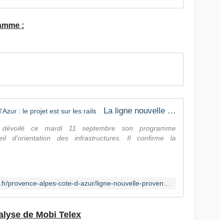
amme :
La ligne nouvelle Provence-Côte d'Azur : le projet est sur les rails
a dévoilé ce mardi 11 septembre son programme
l d'orientation des infrastructures. Il confirme la
https://france3-regions.francetvinfo.fr/provence-alpes-cote-d-azur/ligne-nouvelle-provence-cote-azur-projet-est-rails-1539522.html
alyse de Mobi Telex