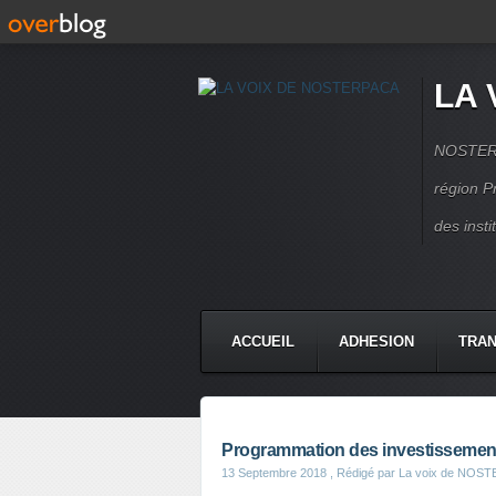
LA 
NOSTERPA
région P
des inst
ACCUEIL
ADHESION
TRAN
Programmation des investissement
13 Septembre 2018
, Rédigé par La voix de NOS