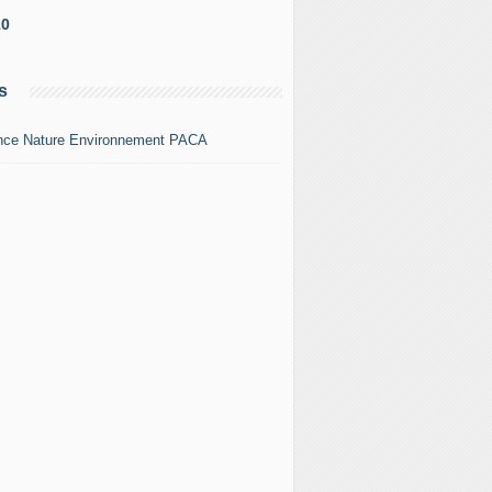
10
s
nce Nature Environnement PACA