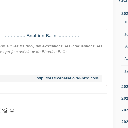
Arch
20
Ju
Ju
-:-:-:-:-:-:- Béatrice Bailet -:-:-:-:-:-:-
tions sur les travaux, les expositions, les interventions, les
M
les projets spéciaux de Béatrice Bailet
Av
Ja
http://beatricebailet.over-blog.com/
20
20
20
20