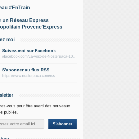
eau #EnTrain
r un Réseau Express
opolitain Provenc'Express
ez-moi
Suivez-moi sur Facebook
//facebook.com/La-voix-de-Nosterpaca-106434384284735
S'abonner au flux RSS
https://www.nosterpaca.com/rss
letter
ez-vous pour être averti des nouveaux
es publiés.