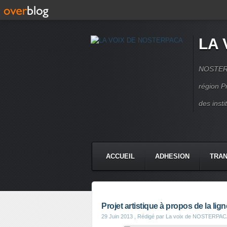
LA 
NOSTERPA
région P
des inst
ACCUEIL
ADHESION
TRAN
Projet artistique à propos de la lig
29 Juin 2013
, Rédigé par La voix de NOSTERPA