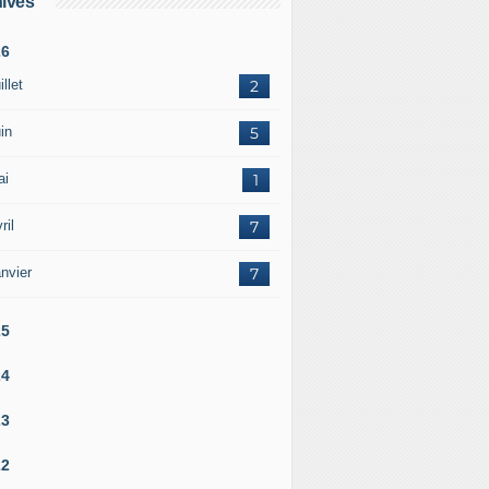
ives
26
illet
2
in
5
ai
1
ril
7
nvier
7
25
24
23
22