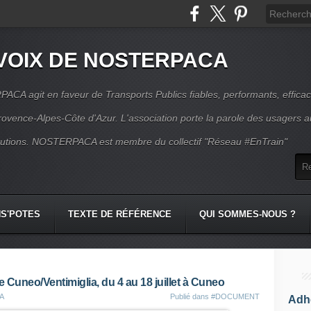
VOIX DE NOSTERPACA
CA agit en faveur de Transports Publics fiables, performants, effica
rovence-Alpes-Côte d'Azur. L'association porte la parole des usagers 
itutions. NOSTERPACA est membre du collectif "Réseau #EnTrain"
S'POTES
TEXTE DE RÉFÉRENCE
QUI SOMMES-NOUS ?
ne Cuneo/Ventimiglia, du 4 au 18 juillet à Cuneo
CA
Publié dans
#DOCUMENT
Adhé