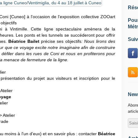
Rés
à Coni [Cuneo] à l'occasion de l'exposition collective ZOOart
Pou
 objectifs
Métr
à Vintimille. Cette ligne spectaculaire amènera de la
ures. Les ponts et les tunnels se succéderont pour offrir
Suiv
ues.
Béatrice Bailet
précise ses objectifs
: Nous lirons des
ur que ce voyage excite notre imaginaire afin de construire
s défiler dans les rues de Coni et nous en profiterons pour
r la menace de fermeture de la ligne.
lier
 présentation du projet aux visiteurs et inscription pour le
Atelier
News
oyage
elier
Abonn
articl
 Atelier
arade
u moins à l'un d'eux) et en savoir plus : contacter
Béatrice