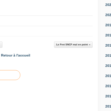
20
20
20
20
"
Le Fret SNCF mal en point
20
Retour à l'accueil
20
20
20
20
20
20