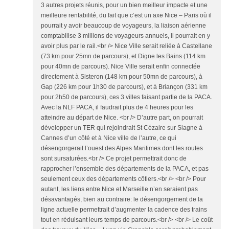
3 autres projets réunis, pour un bien meilleur impacte et une
meilleure rentabilité, du fait que c’est un axe Nice – Paris où il
pourrait y avoir beaucoup de voyageurs, la liaison aérienne
comptabilise 3 millions de voyageurs annuels, il pourrait en y
avoir plus par le rail.<br /> Nice Ville serait reliée à Castellane
(73 km pour 25mn de parcours), et Digne les Bains (114 km
pour 40mn de parcours). Nice Ville serait enfin connectée
directement à Sisteron (148 km pour 50mn de parcours), à
Gap (226 km pour 1h30 de parcours), et à Briançon (331 km
pour 2h50 de parcours), ces 3 villes faisant partie de la PACA.
Avec la NLF PACA, il faudrait plus de 4 heures pour les
atteindre au départ de Nice. <br /> D’autre part, on pourrait
développer un TER qui rejoindrait St Cézaire sur Siagne à
Cannes d’un côté et à Nice ville de l’autre, ce qui
désengorgerait l’ouest des Alpes Maritimes dont les routes
sont sursaturées.<br /> Ce projet permettrait donc de
rapprocher l’ensemble des départements de la PACA, et pas
seulement ceux des départements côtiers.<br /> <br /> Pour
autant, les liens entre Nice et Marseille n’en seraient pas
désavantagés, bien au contraire: le désengorgement de la
ligne actuelle permettrait d’augmenter la cadence des trains
tout en réduisant leurs temps de parcours.<br /> <br /> Le coût