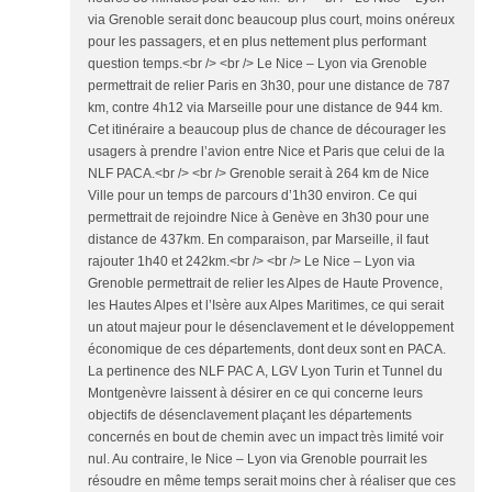
via Grenoble serait donc beaucoup plus court, moins onéreux
pour les passagers, et en plus nettement plus performant
question temps.<br /> <br /> Le Nice – Lyon via Grenoble
permettrait de relier Paris en 3h30, pour une distance de 787
km, contre 4h12 via Marseille pour une distance de 944 km.
Cet itinéraire a beaucoup plus de chance de décourager les
usagers à prendre l’avion entre Nice et Paris que celui de la
NLF PACA.<br /> <br /> Grenoble serait à 264 km de Nice
Ville pour un temps de parcours d’1h30 environ. Ce qui
permettrait de rejoindre Nice à Genève en 3h30 pour une
distance de 437km. En comparaison, par Marseille, il faut
rajouter 1h40 et 242km.<br /> <br /> Le Nice – Lyon via
Grenoble permettrait de relier les Alpes de Haute Provence,
les Hautes Alpes et l’Isère aux Alpes Maritimes, ce qui serait
un atout majeur pour le désenclavement et le développement
économique de ces départements, dont deux sont en PACA.
La pertinence des NLF PAC A, LGV Lyon Turin et Tunnel du
Montgenèvre laissent à désirer en ce qui concerne leurs
objectifs de désenclavement plaçant les départements
concernés en bout de chemin avec un impact très limité voir
nul. Au contraire, le Nice – Lyon via Grenoble pourrait les
résoudre en même temps serait moins cher à réaliser que ces