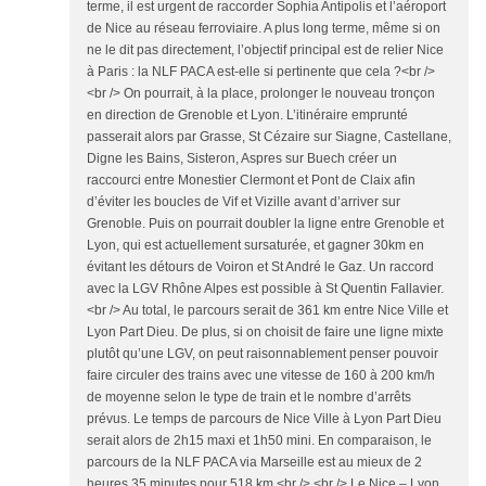
terme, il est urgent de raccorder Sophia Antipolis et l’aéroport
de Nice au réseau ferroviaire. A plus long terme, même si on
ne le dit pas directement, l’objectif principal est de relier Nice
à Paris : la NLF PACA est-elle si pertinente que cela ?<br />
<br /> On pourrait, à la place, prolonger le nouveau tronçon
en direction de Grenoble et Lyon. L’itinéraire emprunté
passerait alors par Grasse, St Cézaire sur Siagne, Castellane,
Digne les Bains, Sisteron, Aspres sur Buech créer un
raccourci entre Monestier Clermont et Pont de Claix afin
d’éviter les boucles de Vif et Vizille avant d’arriver sur
Grenoble. Puis on pourrait doubler la ligne entre Grenoble et
Lyon, qui est actuellement sursaturée, et gagner 30km en
évitant les détours de Voiron et St André le Gaz. Un raccord
avec la LGV Rhône Alpes est possible à St Quentin Fallavier.
<br /> Au total, le parcours serait de 361 km entre Nice Ville et
Lyon Part Dieu. De plus, si on choisit de faire une ligne mixte
plutôt qu’une LGV, on peut raisonnablement penser pouvoir
faire circuler des trains avec une vitesse de 160 à 200 km/h
de moyenne selon le type de train et le nombre d’arrêts
prévus. Le temps de parcours de Nice Ville à Lyon Part Dieu
serait alors de 2h15 maxi et 1h50 mini. En comparaison, le
parcours de la NLF PACA via Marseille est au mieux de 2
heures 35 minutes pour 518 km.<br /> <br /> Le Nice – Lyon