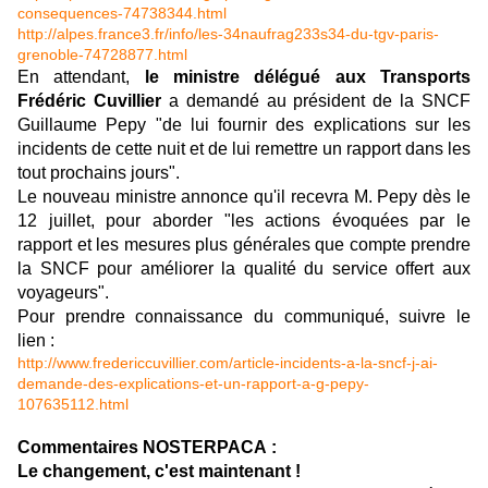
consequences-74738344.html
http://alpes.france3.fr/info/les-34naufrag233s34-du-tgv-paris-
grenoble-74728877.html
En attendant,
le ministre délégué aux Transports
Frédéric Cuvillier
a demandé au président de la SNCF
Guillaume Pepy "de lui fournir des explications sur les
incidents de cette nuit et de lui remettre un rapport dans les
tout prochains jours".
Le nouveau ministre annonce qu'il recevra M. Pepy dès le
12 juillet, pour aborder "les actions évoquées par le
rapport et les mesures plus générales que compte prendre
la SNCF pour améliorer la qualité du service offert aux
voyageurs".
Pour prendre connaissance du communiqué, suivre le
lien :
http://www.fredericcuvillier.com/article-incidents-a-la-sncf-j-ai-
demande-des-explications-et-un-rapport-a-g-pepy-
107635112.html
Commentaires NOSTERPACA :
Le changement, c'est maintenant !