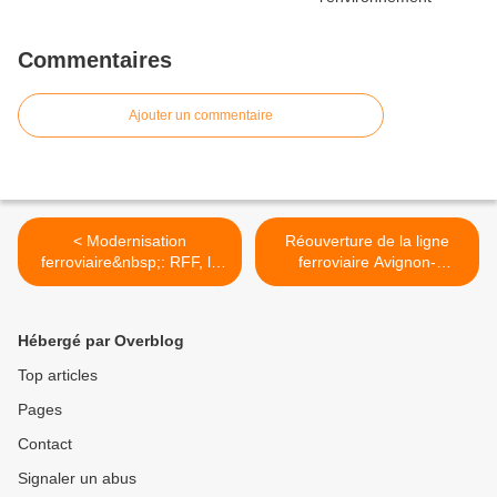
Commentaires
Ajouter un commentaire
< Modernisation
Réouverture de la ligne
ferroviaire&nbsp;: RFF, la
ferroviaire Avignon-
FNTP et le Syndicat des
Carpentras >
entrepreneurs de Voies
Ferrées signent une Charte
Hébergé par Overblog
de bonnes pratiques
Top articles
Pages
Contact
Signaler un abus