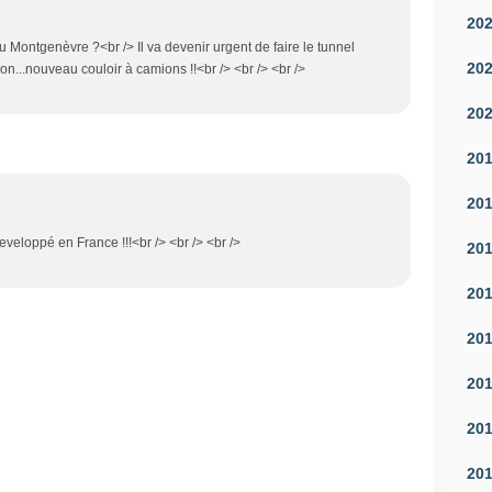
20
Au Montgenèvre ?<br /> Il va devenir urgent de faire le tunnel
20
non...nouveau couloir à camions !!<br /> <br /> <br />
20
20
20
eveloppé en France !!!<br /> <br /> <br />
20
20
20
20
20
20