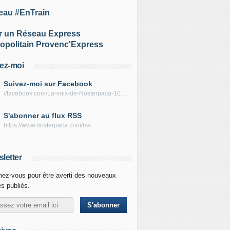
eau #EnTrain
r un Réseau Express
opolitain Provenc'Express
ez-moi
Suivez-moi sur Facebook
//facebook.com/La-voix-de-Nosterpaca-106434384284735
S'abonner au flux RSS
https://www.nosterpaca.com/rss
letter
ez-vous pour être averti des nouveaux
es publiés.