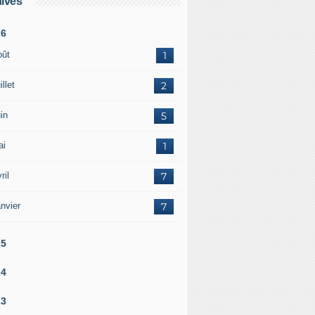
ives
26
oût
1
illet
2
in
5
ai
1
ril
7
nvier
7
25
24
23