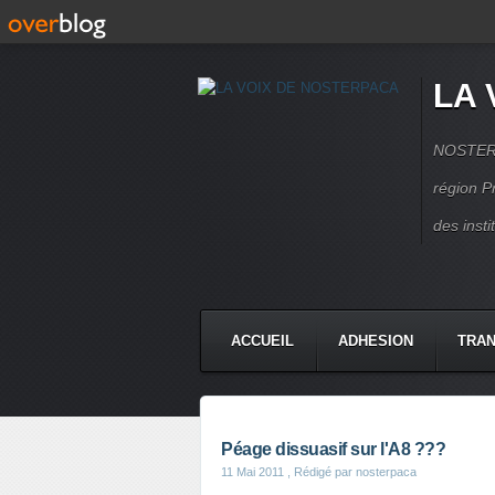
LA 
NOSTERPA
région P
des inst
ACCUEIL
ADHESION
TRAN
Péage dissuasif sur l'A8 ???
11 Mai 2011
, Rédigé par nosterpaca