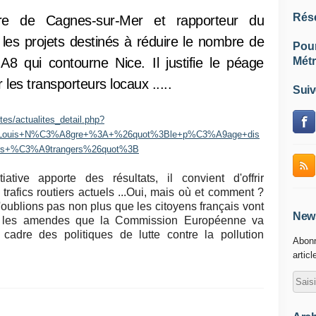
Rés
ire de Cagnes-sur-Mer et rapporteur du
les projets destinés à réduire le nombre de
Pou
 A8 qui contourne Nice. Il justifie le péage
Métr
r les transporteurs locaux .....
Suiv
ites/actualites_detail.php?
ee=+Louis+N%C3%A8gre+%3A+%26quot%3Ble+p%C3%A9age+dis
eurs+%C3%A9trangers%26quot%3B
ative apporte des résultats, il convient d'offrir
trafics routiers actuels ...Oui, mais où et comment ?
blions pas non plus que les citoyens français vont
News
ôts les amendes que la Commission Européenne va
e cadre des politiques de lutte contre la pollution
Abonn
articl