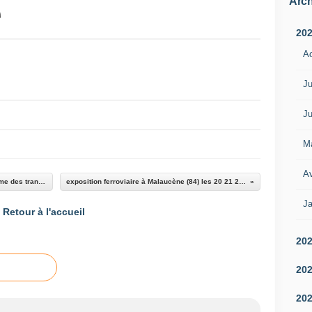
Arch
20
A
Ju
Ju
M
Av
ALPES-MARITIMES : comment régler le problème des transports
exposition ferroviaire à Malaucène (84) les 20 21 22 mai
Ja
Retour à l'accueil
20
20
20