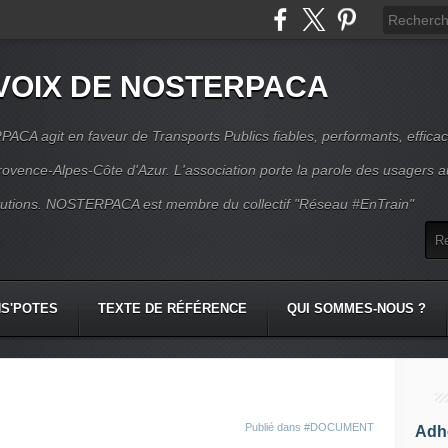
VOIX DE NOSTERPACA
CA agit en faveur de Transports Publics fiables, performants, effica
rovence-Alpes-Côte d'Azur. L'association porte la parole des usagers 
itutions. NOSTERPACA est membre du collectif "Réseau #EnTrain"
S'POTES
TEXTE DE RÉFÉRENCE
QUI SOMMES-NOUS ?
Publié dans
#DOCUMENT
Adhé