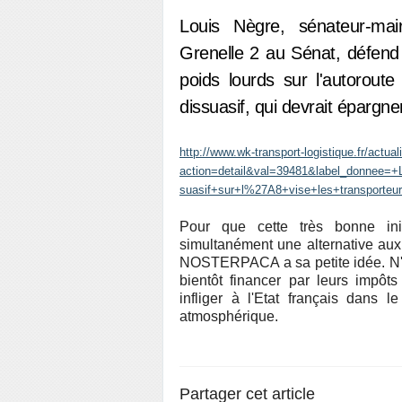
Louis Nègre, sénateur-ma
Grenelle 2 au Sénat, défend 
poids lourds sur l'autoroute
dissuasif, qui devrait épargne
http://www.wk-transport-logistique.fr/actual
action=detail&val=39481&label_donn
suasif+sur+l%27A8+vise+les+transport
Pour que cette très bonne initi
simultanément une alternative aux 
NOSTERPACA a sa petite idée. N'ou
bientôt financer par leurs imp
infliger à l'Etat français dans l
atmosphérique.
Partager cet article