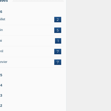
ives
26
illet
2
in
5
ai
1
ril
7
nvier
7
25
24
23
22