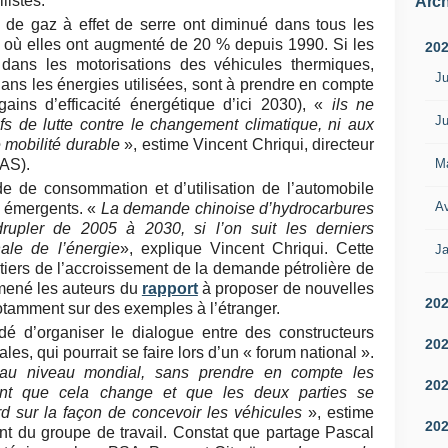
listes.
Arch
s de gaz à effet de serre ont diminué dans tous les
s, où elles ont augmenté de 20 % depuis 1990. Si les
20
 dans les motorisations des véhicules thermiques,
Ju
dans les énergies utilisées, sont à prendre en compte
ains d’efficacité énergétique d’ici 2030), «
ils ne
Ju
ifs de lutte contre le changement climatique, ni aux
e mobilité durable
», estime Vincent Chriqui, directeur
M
CAS).
de de consommation et d’utilisation de l’automobile
Av
s émergents. «
La demande chinoise d’hydrocarbures
drupler de 2005 à 2030, si l’on suit les derniers
ale de l’énergie
», explique Vincent Chriqui. Cette
Ja
iers de l’accroissement de la demande pétrolière de
amené les auteurs du
rapport
à proposer de nouvelles
20
otamment sur des exemples à l’étranger.
dé d’organiser le dialogue entre des constructeurs
20
iales, qui pourrait se faire lors d’un « forum national ».
s au niveau mondial, sans prendre en compte les
20
tant que cela change et que les deux parties se
rd sur la façon de concevoir les véhicules
», estime
20
ent du groupe de travail. Constat que partage Pascal