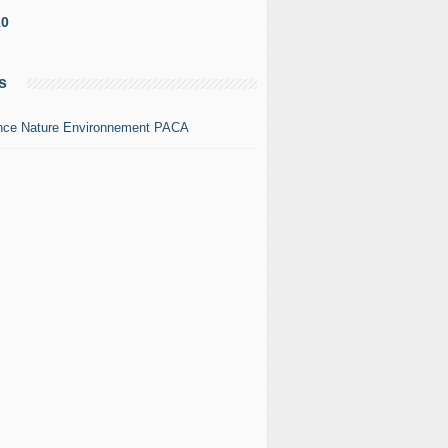
10
s
nce Nature Environnement PACA