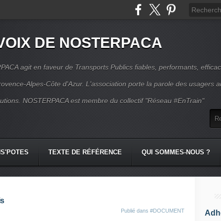
VOIX DE NOSTERPACA
CA agit en faveur de Transports Publics fiables, performants, effica
rovence-Alpes-Côte d'Azur. L'association porte la parole des usagers 
itutions. NOSTERPACA est membre du collectif "Réseau #EnTrain"
S'POTES
TEXTE DE RÉFÉRENCE
QUI SOMMES-NOUS ?
is
Publié dans
#DOCUMENT
Adhé