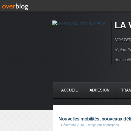
LA 
NOSTERPA
région P
des inst
ACCUEIL
ADHESION
TRAN
Nouvelles mobilités, nouveaux déf
2 Décembre 2010
, Rédigé par nosterpaca