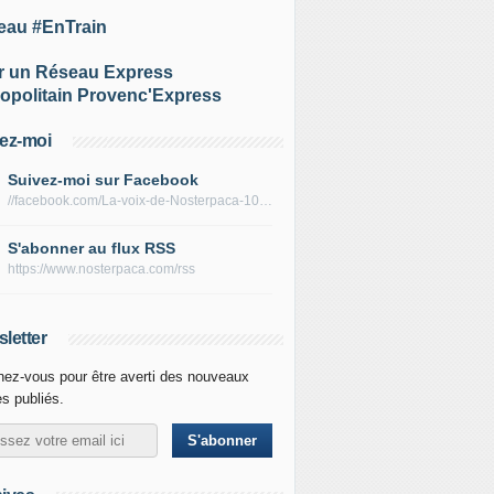
eau #EnTrain
r un Réseau Express
opolitain Provenc'Express
ez-moi
Suivez-moi sur Facebook
//facebook.com/La-voix-de-Nosterpaca-106434384284735
S'abonner au flux RSS
https://www.nosterpaca.com/rss
letter
ez-vous pour être averti des nouveaux
es publiés.