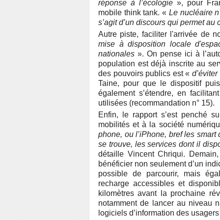
réponse à l’écologie
», pour Fra
mobile think tank. «
Le nucléaire n
s’agit d’un discours qui permet au 
Autre piste, faciliter l'arrivée d
mise à disposition locale d'espa
nationales
». On pense ici à l’au
population est déjà inscrite au se
des pouvoirs publics est «
d’évite
Taine, pour que le dispositif pui
également s’étendre, en facilitan
utilisées (recommandation n° 15).
Enfin, le rapport s’est penché su
mobilités et à la société numériq
phone, ou l’iPhone, bref les smart 
se trouve, les services dont il dis
détaille Vincent Chriqui. Demain,
bénéficier non seulement d’un indi
possible de parcourir, mais ég
recharge accessibles et disponib
kilomètres avant la prochaine rév
notamment de lancer au niveau na
logiciels d’information des usagers