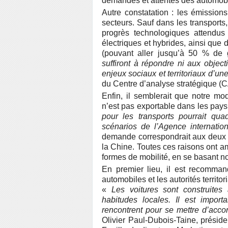
demandes et attentes des automobi
Autre constatation : les émission
secteurs. Sauf dans les transport
progrès technologiques attendus
électriques et hybrides, ainsi que 
(pouvant aller jusqu’à 50 % de g
suffiront à répondre ni aux object
enjeux sociaux et territoriaux d’un
du Centre d’analyse stratégique (
Enfin, il semblerait que notre mo
n’est pas exportable dans les pay
pour les transports pourrait qua
scénarios de l’Agence internation
demande correspondrait aux deux t
la Chine. Toutes ces raisons ont 
formes de mobilité, en se basant n
En premier lieu, il est recomman
automobiles et les autorités territor
«
Les voitures sont construite
habitudes locales. Il est impor
rencontrent pour se mettre d’acco
Olivier Paul-Dubois-Taine, présid