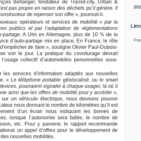
nçois Bellanger, fondateur de Transit-city, Urban &
20
’est pas propre en raison des déchets qu’il génère. Il
constructeur de repenser son offre
», poursuit-il.
e nouveaux opérateurs et services de mobilité «
par la
Lien
ces publics et par l'adaptation de réglementations
to-partage. A Ulm en Allemagne, plus de 10 % de la
Fra
rvice d’auto-partage mis en place. En France, le rôle
r d’empêcher de faire
», souligne Olivier Paul-Dubois-
sse voir le jour. La pratique du covoiturage devrait
t l’usage collectif d’automobiles personnelles sous-
r les services d'information adaptés aux nouvelles
ue. «
Le téléphone portable géolocalisé, ou le smart
devices, pourraient signaler à chaque usager, là où il
pose ainsi que les offres de mobilité pour y accéder
»,
 sur un véhicule électrique, nous devrions pouvoir
cateur nous donnant le nombre de kilomètres qu’il est
alement d’un écran nous indiquant les bornes de
les, lorsque l’autonomie sera faible, le nombre de
ision, etc. Pour y parvenir, le rapport recommande
tional un appel d’offres pour le développement de
 des nouvelles mobilités.