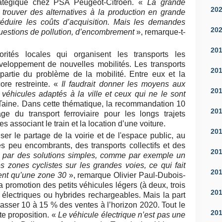
stratégique chez PSA Peugeot-Citroën. «
La grande
20
e trouver des alternatives à la production en grande
 réduire les coûts d’acquisition. Mais les demandes
20
questions de pollution, d’encombrement
», remarque-t-
20
rités locales qui organisent les transports les
veloppement de nouvelles mobilités. Les transports
20
partie du problème de la mobilité. Entre eux et la
ncore restreinte. «
Il faudrait donner les moyens aux
20
es véhicules adaptés à la ville et ceux qui ne le sont
-Taine. Dans cette thématique, la recommandation 10
20
ge du transport ferroviaire pour les longs trajets
s associant le train et la location d’une voiture.
20
ser le partage de la voirie et de l'espace public, au
es peu encombrants, des transports collectifs et des
20
 par des solutions simples, comme par exemple un
s zones cyclistes sur les grandes voies, ce qui fait
20
ement qu’une zone 30
», remarque Olivier Paul-Dubois-
 promotion des petits véhicules légers (à deux, trois
20
 électriques ou hybrides rechargeables. Mais la part
asser 10 à 15 % des ventes à l’horizon 2020. Tout le
20
te proposition. «
Le véhicule électrique n’est pas une