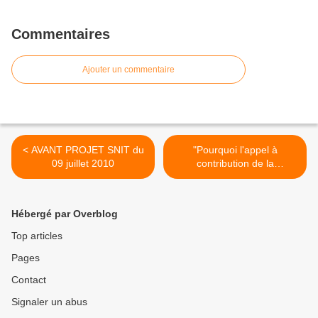
Commentaires
Ajouter un commentaire
< AVANT PROJET SNIT du
"Pourquoi l'appel à
09 juillet 2010
contribution de la
Commission européenne
venant à échéance le 15
septembre est-il si
Hébergé par Overblog
important pour notre région
? >
Top articles
Pages
Contact
Signaler un abus