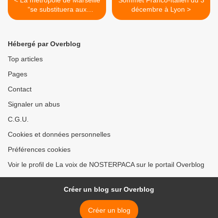
< La métropole de Marseille
Sommet Franco-Italien du 3
“se substituera aux
décembre à Lyon >
intercommunalités
existantes”
Hébergé par Overblog
Top articles
Pages
Contact
Signaler un abus
C.G.U.
Cookies et données personnelles
Préférences cookies
Voir le profil de La voix de NOSTERPACA sur le portail Overblog
Créer un blog sur Overblog
Créer un blog