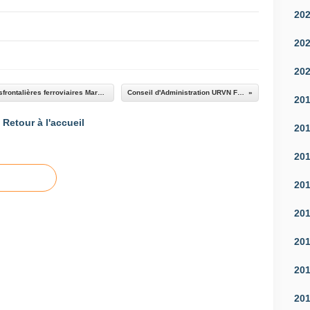
20
20
20
Perspectives d'amélioration des relations transfrontalières ferroviaires Marseille-Nice-Gênes
Conseil d'Administration URVN FNE PACA
20
Retour à l'accueil
20
20
20
20
20
20
20