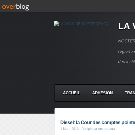
LA 
NOSTERPA
région P
des inst
ACCUEIL
ADHESION
TRAN
Diesel: la Cour des comptes pointe 
1 Mars 2013
, Rédigé par nosterpaca