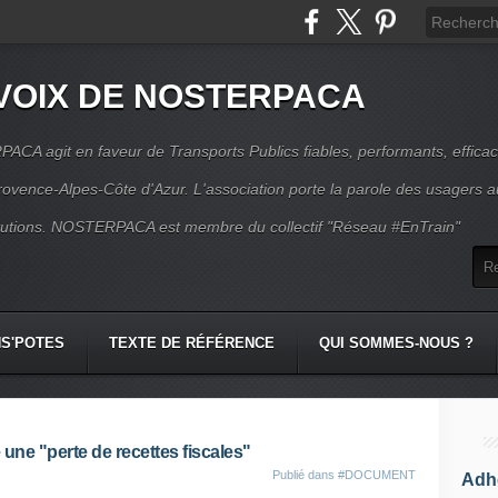
VOIX DE NOSTERPACA
CA agit en faveur de Transports Publics fiables, performants, effica
rovence-Alpes-Côte d'Azur. L'association porte la parole des usagers 
itutions. NOSTERPACA est membre du collectif "Réseau #EnTrain"
S'POTES
TEXTE DE RÉFÉRENCE
QUI SOMMES-NOUS ?
une "perte de recettes fiscales"
Publié dans
#DOCUMENT
Adhé