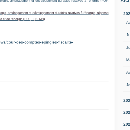
Arch
ologie, aménagement et développement durables relatives à l'énergie (PDF,
logie, aménagement et développement durables relatives à l'énergie, réponse
20
e et de l'énergie (PDF, 1,19 MB)
A
Ju
ws/cour-des-comptes-epingles-fiscalite-
Ju
M
Av
Ja
20
20
20