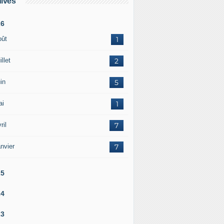
ives
26
oût
1
illet
2
in
5
ai
1
ril
7
nvier
7
25
24
23