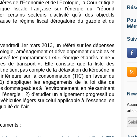
ères de l'Economie et de l'Ecologie, la Cour critique
Rés
ique fiscale française sur l'énergie qui "répond
 certains secteurs d'activité qu'à des objectifs
Pou
ause le régime fiscal dérogatoire du gazole et du
Métr
Suiv
vendredi 1er mars 2013, un référé sur les dépenses
écologie, aménagement et développement durables et
observé les programmes 174 « énergie et après-mine »
ces de transport ». Elle constate que la liste des
t ne tient pas compte de la détaxation du kérosène ni
e intérieure sur la consommation (TIC) en faveur du
) d’appliquer les engagements de la loi dite de
les dommageables à l’environnement, en réexaminant
News
 l’énergie ; 2) d’étudier un alignement progressif du
véhicules légers sur celui applicable à l’essence, en
Abonn
alité de l’air.
articl
cuments :