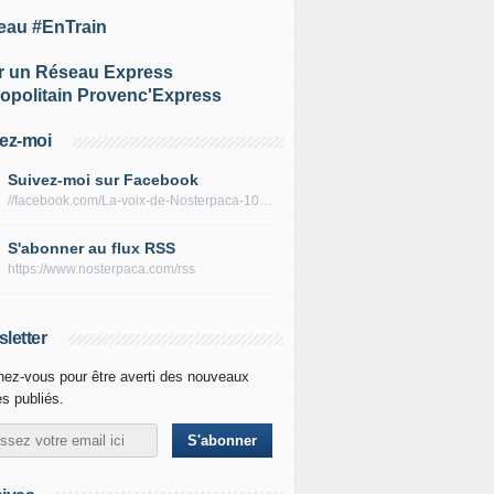
eau #EnTrain
r un Réseau Express
opolitain Provenc'Express
ez-moi
Suivez-moi sur Facebook
//facebook.com/La-voix-de-Nosterpaca-106434384284735
S'abonner au flux RSS
https://www.nosterpaca.com/rss
letter
ez-vous pour être averti des nouveaux
es publiés.