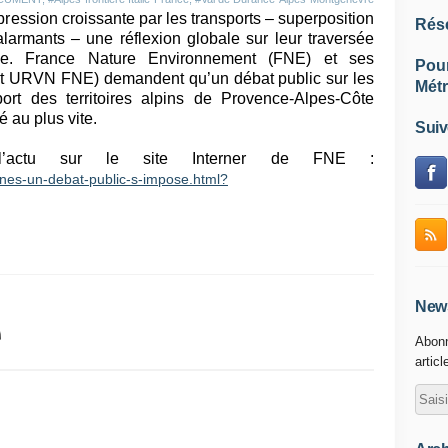
ression croissante par les transports – superposition
Rés
alarmants – une réflexion globale sur leur traversée
ble. France Nature Environnement (FNE) et ses
Pou
et URVN FNE) demandent qu’un débat public sur les
Métr
sport des territoires alpins de Provence-Alpes-Côte
 au plus vite.
Suiv
e l’actu sur le site Interner de FNE :
pines-un-debat-public-s-impose.html?
News
Abonn
articl