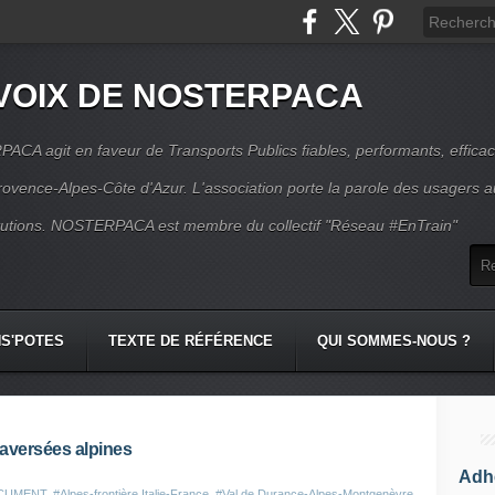
VOIX DE NOSTERPACA
CA agit en faveur de Transports Publics fiables, performants, effica
rovence-Alpes-Côte d'Azur. L'association porte la parole des usagers 
itutions. NOSTERPACA est membre du collectif "Réseau #EnTrain"
S'POTES
TEXTE DE RÉFÉRENCE
QUI SOMMES-NOUS ?
raversées alpines
Adhé
CUMENT
,
#Alpes-frontière Italie-France
,
#Val de Durance-Alpes-Montgenèvre