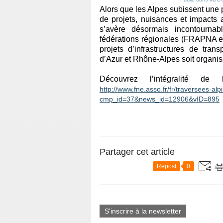
Alors que les Alpes subissent une p
de projets, nuisances et impacts 
s’avère désormais incontourna
fédérations régionales (FRAPNA 
projets d’infrastructures de tran
d’Azur et Rhône-Alpes soit organisé
Découvrez l’intégralité d
http://www.fne.asso.fr/fr/traversees-al
cmp_id=37&news_id=12906&vID=895
Partager cet article
Repost
0
S'inscrire à la newsletter