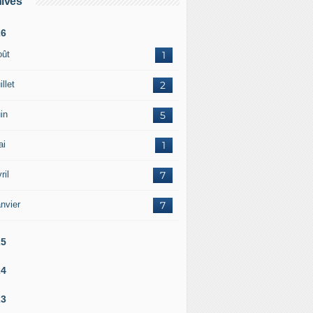
ives
26
oût
1
illet
2
in
5
ai
1
ril
7
nvier
7
25
24
23