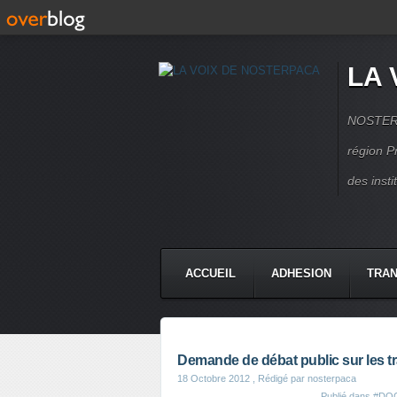
LA 
NOSTERPA
région P
des inst
ACCUEIL
ADHESION
TRAN
Demande de débat public sur les t
18 Octobre 2012
, Rédigé par nosterpaca
Publié dans
#DO