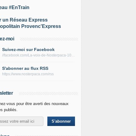
eau #EnTrain
r un Réseau Express
opolitain Provenc'Express
ez-moi
Suivez-moi sur Facebook
//facebook.com/La-voix-de-Nosterpaca-106434384284735
S'abonner au flux RSS
https://www.nosterpaca.com/rss
letter
ez-vous pour être averti des nouveaux
es publiés.