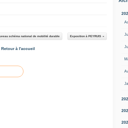
Arch
20
A
Ju
ouveau schéma national de mobilité durable
Exposition à PEYRUIS
Ju
Retour à l'accueil
M
Av
Ja
20
20
20