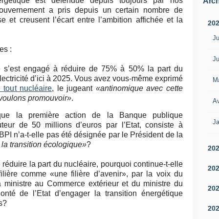
ergétique est défendue depuis toujours par nos
Arch
gouvernement a pris depuis un certain nombre de
 et creusent l’écart entre l’ambition affichée et la
20
Ju
es :
Ju
e s’est engagé à réduire de 75% à 50% la part du
électricité d’ici à 2025. Vous avez vous-même exprimé
M
 tout nucléaire
, le jugeant
«antinomique avec cette
 voulons promouvoir»
.
Av
 que la première action de la Banque publique
Ja
teur de 50 millions d’euros par l’Etat, consiste à
 BPI n’a-t-elle pas été désignée par le Président de la
la transition écologique»
?
20
e réduire la part du nucléaire, pourquoi continue-t-elle
20
filière comme «une filière d’avenir», par la voix du
a ministre au Commerce extérieur et du ministre du
20
nté de l’Etat d’engager la transition énergétique
ys?
20