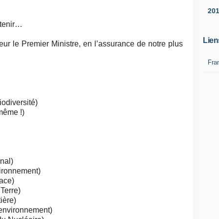
20
 tenir…
Lien
ur le Premier Ministre, en l’assurance de notre plus
Fra
odiversité)
-même !)
nal)
ironnement)
ace)
Terre)
ière)
'environnement)