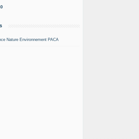
10
s
nce Nature Environnement PACA