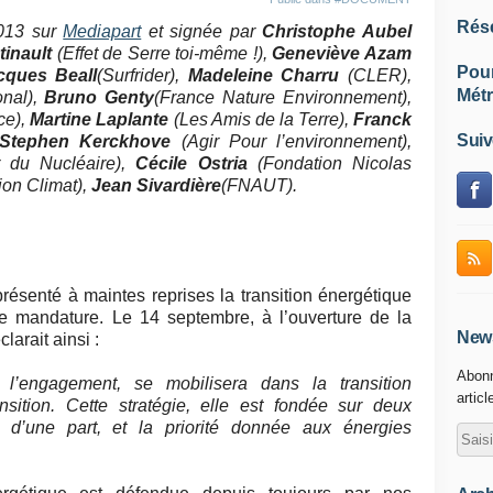
Rés
2013 sur
Mediapart
et signée par
Christophe Aubel
tinault
(Effet de Serre toi-même !),
Geneviève Azam
Pou
cques Beall
(Surfrider),
Madeleine Charru
(CLER),
Métr
nal),
Bruno Genty
(France Nature Environnement),
e),
Martine Laplante
(Les Amis de la Terre),
Franck
Suiv
Stephen Kerckhove
(Agir Pour l’environnement),
 du Nucléaire),
Cécile Ostria
(Fondation Nicolas
on Climat),
Jean Sivardière
(FNAUT).
résenté à maintes reprises la transition énergétique
e mandature. Le 14 septembre, à l’ouverture de la
News
larait ainsi :
Abonn
 l’engagement, se mobilisera dans la transition
articl
nsition. Cette stratégie, elle est fondée sur deux
que d’une part, et la priorité donnée aux énergies