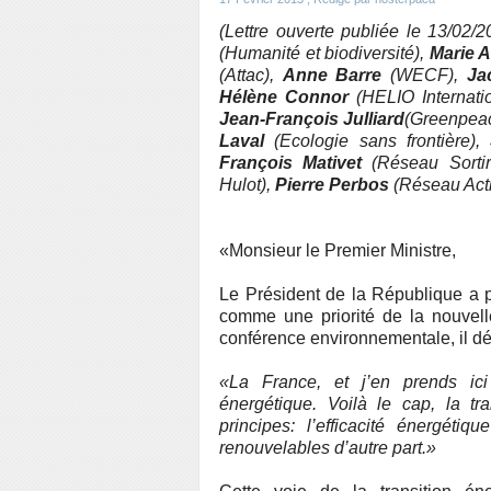
(Lettre ouverte publiée le 13/02/
(Humanité et biodiversité),
Marie A
(Attac),
Anne Barre
(WECF),
Ja
Hélène Connor
(HELIO Internatio
Jean-François Julliard
(Greenpeac
Laval
(Ecologie sans frontière),
François Mativet
(Réseau Sortir
Hulot),
Pierre Perbos
(Réseau Acti
«Monsieur le Premier Ministre,
Le Président de la République a p
comme une priorité de la nouvell
conférence environnementale, il déc
«La France, et j’en prends ici
énergétique. Voilà le cap, la tra
principes: l’efficacité énergéti
renouvelables d’autre part.»