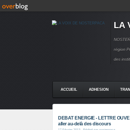
LA 
NOSTERPA
région P
des inst
ACCUEIL
ADHESION
TRAN
DEBAT ENERGIE - LETTRE OUVERTE -
aller au-delà des discours
17 Février 2013
, Rédigé par nosterpaca