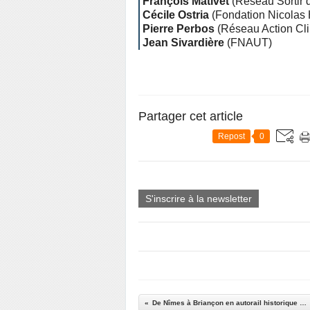
François Mativet
(Réseau Sortir 
Cécile Ostria
(Fondation Nicolas 
Pierre Perbos
(Réseau Action Cli
Jean Sivardière
(FNAUT)
Partager cet article
Repost
0
S'inscrire à la newsletter
De Nîmes à Briançon en autorail historique X2800