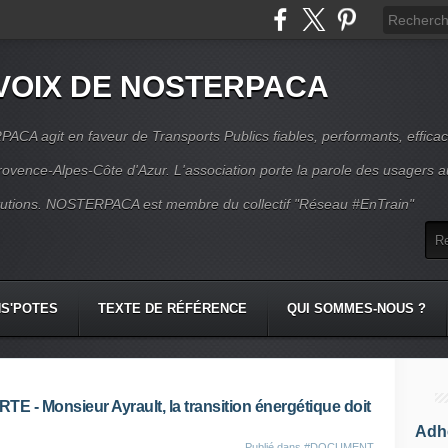
VOIX DE NOSTERPACA
CA agit en faveur de Transports Publics fiables, performants, effica
rovence-Alpes-Côte d'Azur. L'association porte la parole des usagers 
itutions. NOSTERPACA est membre du collectif "Réseau #EnTrain"
S'POTES
TEXTE DE RÉFÉRENCE
QUI SOMMES-NOUS ?
 Monsieur Ayrault, la transition énergétique doit
Adhé
Publié dans
#DOCUMENT