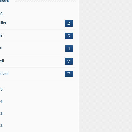
ives
26
illet
2
in
5
ai
1
ril
7
nvier
7
25
24
23
22