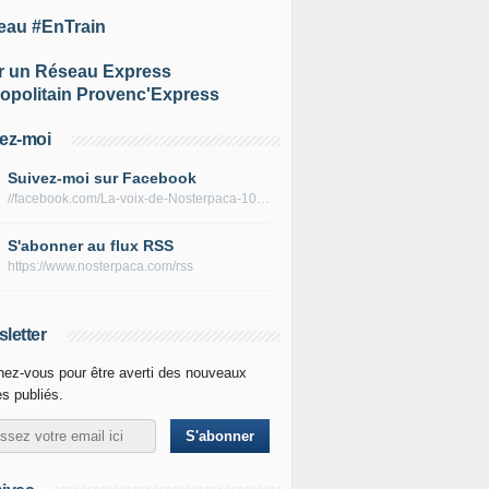
eau #EnTrain
r un Réseau Express
opolitain Provenc'Express
ez-moi
Suivez-moi sur Facebook
//facebook.com/La-voix-de-Nosterpaca-106434384284735
S'abonner au flux RSS
https://www.nosterpaca.com/rss
letter
ez-vous pour être averti des nouveaux
es publiés.