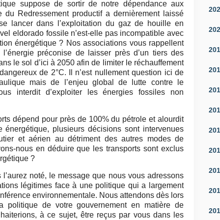
étique suppose de sortir de notre dépendance aux
20
tre du Redressement productif a dernièrement laissé
se lancer dans l’exploitation du gaz de houille en
20
vel eldorado fossile n’est-elle pas incompatible avec
ition énergétique ? Nos associations vous rappellent
20
 l’énergie préconise de laisser près d’un tiers des
ns le sol d’ici à 2050 afin de limiter le réchauffement
20
dangereux de 2°C. Il n’est nullement question ici de
raulique mais de l’enjeu global de lutte contre le
20
us interdit d’exploiter les énergies fossiles non
20
orts dépend pour près de 100% du pétrole et alourdit
 énergétique, plusieurs décisions sont intervenues
20
routier et aérien au détriment des autres modes de
vons-nous en déduire que les transports sont exclus
20
ergétique ?
20
s l’aurez noté, le message que nous vous adressons
ations légitimes face à une politique qui a largement
20
onférence environnementale. Nous attendons dès lors
 la politique de votre gouvernement en matière de
20
haiterions, à ce sujet, être reçus par vous dans les