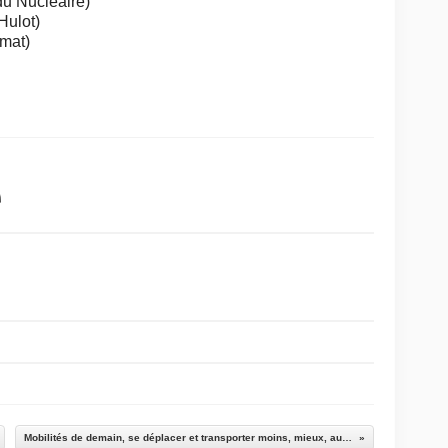
du Nucléaire)
Hulot)
mat)
Mobilités de demain, se déplacer et transporter moins, mieux, autrement.