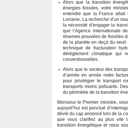
Alors que la transition énerg
énergies fossiles, votre minis
entendre que la France allait 
Lorraine. La recherche d’un nou
la nécessité d’engager la trans
que l’Agence internationale de
réserves prouvées de fossiles da
de la planète en deçà du seuil 
technique de fracturation hyd
dérèglement climatique qui no
conventionnelles.
Alors que le secteur des transp
d’année en année notre facture
pour privilégier le transport 
transports moins polluants. De
du périmètre de la transition én
Monsieur le Premier ministre, vou
aujourd’hui est ponctué d’interrog
dévié du cap annoncé lors de la c
que vous clarifiez au plus vite
transition énergétique et nous sou