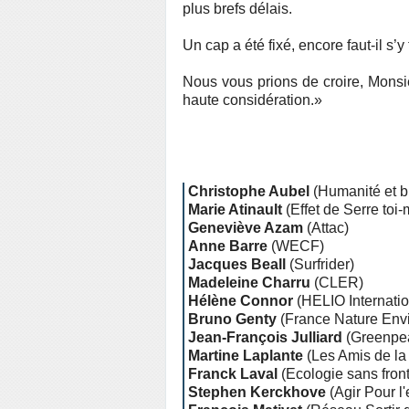
plus brefs délais.
Un cap a été fixé, encore faut-il s’y
Nous vous prions de croire, Monsie
haute considération.»
Christophe Aubel
(Humanité et bi
Marie Atinault
(Effet de Serre toi
Geneviève Azam
(Attac)
Anne Barre
(WECF)
Jacques Beall
(Surfrider)
Madeleine Charru
(CLER)
Hélène Connor
(HELIO Internatio
Bruno Genty
(France Nature Env
Jean-François Julliard
(Greenpe
Martine Laplante
(Les Amis de la 
Franck Laval
(Ecologie sans front
Stephen Kerckhove
(Agir Pour l