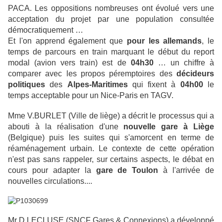
PACA. Les oppositions nombreuses ont évolué vers une
acceptation du projet par une population consultée
démocratiquement …
Et l'on apprend également que
pour les allemands
, le
temps de parcours en train marquant le début du report
modal (avion vers train) est de
04h30
… un chiffre à
comparer avec les propos péremptoires des
décideurs
politiques
des
Alpes-Maritimes
qui fixent à
04h00
le
temps acceptable pour un Nice-Paris en TAGV.
Mme V.BURLET (Ville de liège) a décrit le processus qui a
abouti à la réalisation d'une
nouvelle gare à Liège
(Belgique) puis les suites qui s'amorcent en terme de
réaménagement urbain. Le contexte de cette opération
n'est pas sans rappeler, sur certains aspects, le débat en
cours pour adapter la
gare de Toulon
à l'arrivée de
nouvelles circulations....
Mr D.LECLUSE (SNCF Gares & Connexions) a développé